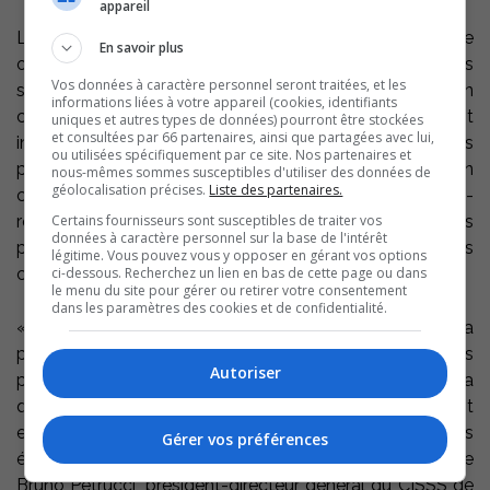
appareil
L’établissement se classe au-dessus de la moyenne
En savoir plus
observée dans le réseau de la santé et des services
Vos données à caractère personnel seront traitées, et les
sociaux avec un taux de conformité de 95,5 %. Dans un
informations liées à votre appareil (cookies, identifiants
communiqué qu’il a émis, le CISSS de la Montérégie-Est
uniques et autres types de données) pourront être stockées
et consultées par 66 partenaires, ainsi que partagées avec lui,
insiste s’illustrer, entre autres, par « ses équipes
ou utilisées spécifiquement par ce site. Nos partenaires et
passionnées et engagées, son système de gestion
nous-mêmes sommes susceptibles d'utiliser des données de
géolocalisation précises.
Liste des partenaires.
centré sur l’usager, son intégration réussie des usagers-
Certains fournisseurs sont susceptibles de traiter vos
ressources ainsi que sa grande collaboration avec les
données à caractère personnel sur la base de l'intérêt
partenaires externes pour assurer une offre de services
légitime. Vous pouvez vous y opposer en gérant vos options
ci-dessous. Recherchez un lien en bas de cette page ou dans
complète. »
le menu du site pour gérer ou retirer votre consentement
dans les paramètres des cookies et de confidentialité.
« Nous sommes très fiers de nos équipes qui, malgré la
pandémie et les défis associés, ont poursuivi leurs
Autoriser
prestations de soins et de services sous le signe de la
qualité et de la sécurité. Je salue leur engagement
envers la clientèle, qui a d’ailleurs été reconnu par les
Gérer vos préférences
équipes visiteuses d’Agrément Canada » commmente
Bruno Petrucci, président-directeur général du CISSS de