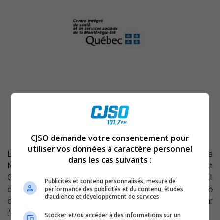
CJSO demande votre consentement pour
utiliser vos données à caractère personnel
Le Centre intégré de santé et de services sociaux de la
dans les cas suivants :
Montérégie-Est obtient sa certification d’Agrément
Canada. L’évaluation, effectuée par des tiers, vient
Publicités et contenu personnalisés, mesure de
performance des publicités et du contenu, études
confirmer que l’établissement répond aux normes de
d’audience et développement de services
qualité et de sécurité des soins établies par
l’Organisation de normes en santé.
Stocker et/ou accéder à des informations sur un