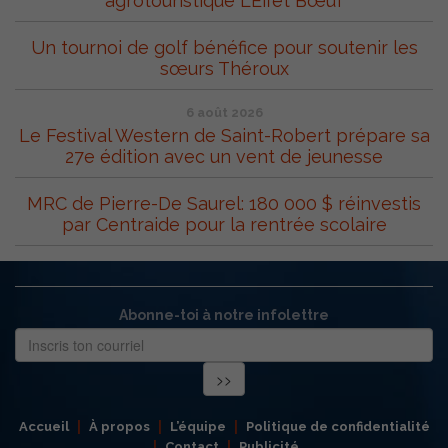
agrotouristique L’Effet Bœuf
Un tournoi de golf bénéfice pour soutenir les
sœurs Théroux
6 août 2026
Le Festival Western de Saint-Robert prépare sa
27e édition avec un vent de jeunesse
MRC de Pierre-De Saurel: 180 000 $ réinvestis
par Centraide pour la rentrée scolaire
Abonne-toi à notre infolettre
Accueil
À propos
L’équipe
Politique de confidentialité
Contact
Publicité