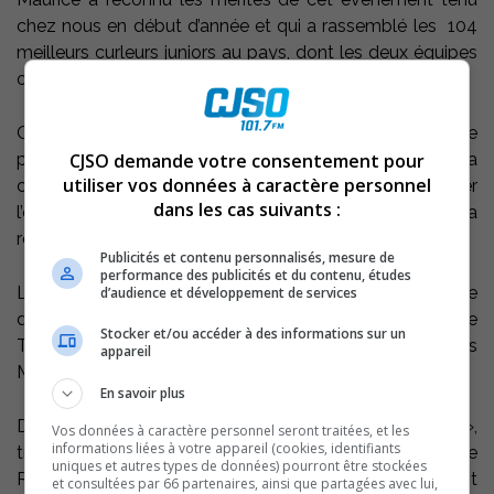
chez nous en début d’année et qui a rassemblé les 104
meilleurs curleurs juniors au pays, dont les deux équipes
ontariennes, championnes chez les filles et les garçons.
Outre le volet sportif, l’événement a généré un profit de
CJSO demande votre consentement pour
plus de 55 000$ dont une partie importante servira à la
utiliser vos données à caractère personnel
création d’un fonds régional, qui visera à favoriser
dans les cas suivants :
l’organisation d’autres événements sportifs dans la
région.
Publicités et contenu personnalisés, mesure de
performance des publicités et du contenu, études
Le président Guy Hemmings était à la tête d’une
d’audience et développement de services
délégation soreloise qui s’était déplacée au complexe Le
Stocker et/ou accéder à des informations sur un
Taz de Montréal pour recevoir l’un des 18 trophées
appareil
Maurice remis durant la soirée.
En savoir plus
Depuis 1997, les grands lauréats reçoivent le «Maurice»,
Vos données à caractère personnel seront traitées, et les
informations liées à votre appareil (cookies, identifiants
trophée qui perpétue la mémoire du hockeyeur Maurice
uniques et autres types de données) pourront être stockées
Richard dont les performances exceptionnelles ont
et consultées par 66 partenaires, ainsi que partagées avec lui,