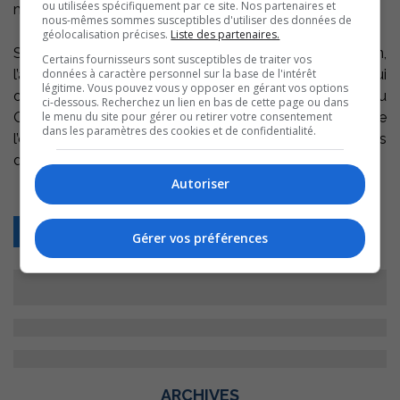
ou utilisées spécifiquement par ce site. Nos partenaires et
marqué l’histoire sportive du Québec.
nous-mêmes sommes susceptibles d'utiliser des données de
géolocalisation précises.
Liste des partenaires.
SPORTSQUÉBEC reconnaît ainsi la détermination,
Certains fournisseurs sont susceptibles de traiter vos
données à caractère personnel sur la base de l'intérêt
l’acharnement inlassable, la fougue et la combativité qui
légitime. Vous pouvez vous y opposer en gérant vos options
ont caractérisé cette véritable légende du sport au
ci-dessous. Recherchez un lien en bas de cette page ou dans
le menu du site pour gérer ou retirer votre consentement
Québec; ces qualités sont essentielles pour l’atteinte de
dans les paramètres des cookies et de confidentialité.
l’excellence sportive et inspirent les athlètes et artisans
du sport au Québec.
Autoriser
Retour
Gérer vos préférences
ARCHIVES