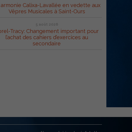
Harmonie Calixa-Lavallée en vedette aux
Vêpres Musicales à Saint-Ours
5 août 2026
orel-Tracy: Changement important pour
l’achat des cahiers d’exercices au
secondaire