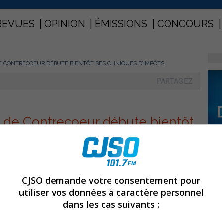
REVUES
OPINION
ÉMISSIONS
CONCOURS
E CONTRECOEUR DÉBUTE BIENTÔT SES CLINIQUES D’IMPÔTS
PARTAGEZ
e de Contrecoeur débute bientôt
CJSO demande votre consentement pour
utiliser vos données à caractère personnel
dans les cas suivants :