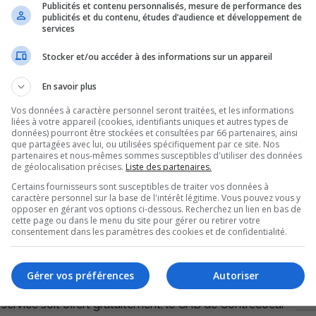
Publicités et contenu personnalisés, mesure de performance des
publicités et du contenu, études d’audience et développement de
services
Stocker et/ou accéder à des informations sur un appareil
En savoir plus
Vos données à caractère personnel seront traitées, et les informations
liées à votre appareil (cookies, identifiants uniques et autres types de
données) pourront être stockées et consultées par 66 partenaires, ainsi
que partagées avec lui, ou utilisées spécifiquement par ce site. Nos
partenaires et nous-mêmes sommes susceptibles d'utiliser des données
de géolocalisation précises.
Liste des partenaires.
p
Certains fournisseurs sont susceptibles de traiter vos données à
caractère personnel sur la base de l'intérêt légitime. Vous pouvez vous y
opposer en gérant vos options ci-dessous. Recherchez un lien en bas de
cette page ou dans le menu du site pour gérer ou retirer votre
r
consentement dans les paramètres des cookies et de confidentialité.
nonce l’ouverture prochaine de ses cliniques d’impôts
e la localité. Les cliniques débuteront dès le 4 mars
Gérer vos préférences
Autoriser
No
res auront lieu tous les lundis, mardis et jeudis matin
le service soit offert gratuitement, le CAB de Contrecoeur