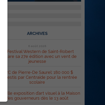
ARCHIVES
6 août 2026
Le Festival Western de Saint-Robert
répare sa 27e édition avec un vent de
jeunesse
MRC de Pierre-De Saurel: 180 000 $
éinvestis par Centraide pour la rentrée
scolaire
uvelle exposition d’art visuel à la Maison
des gouverneurs dès le 13 août