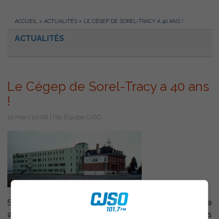
ACCUEIL
»
ACTUALITÉS
»
LE CÉGEP DE SOREL-TRACY A 40 ANS !
ACTUALITÉS
Le Cégep de Sorel-Tracy a 40 ans
!
12 mars 2008 | Par Équipe CJSO
Sorel-Tracy – Le Cégep de Sorel-Tracy soulignera cette
année son 40e anniversaire. Fondé en 1968, le Campus