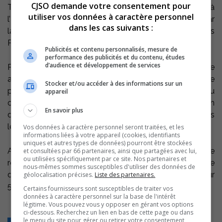
CJSO demande votre consentement pour
Tracy affilié au Cégep de St-Hyacinthe était situé à
utiliser vos données à caractère personnel
l’Institut de Technologie Sorel-Tracy et à déménagé par
dans les cas suivants :
la suite sur l’avenue Hôtel-Dieu derrière le bâtiment des
Pères Franciscain.
Publicités et contenu personnalisés, mesure de
performance des publicités et du contenu, études
d’audience et développement de services
Plusieurs activités seront organisées au cours de l’année
afin de commémorer ce 40e anniversaire. Concours de
Stocker et/ou accéder à des informations sur un
photos, soirée d’impro ayant pour thème l’histoire du
appareil
collège, album souvenir, outils promotionnels, création
En savoir plus
d’une association des anciens et souper de retrouvailles
le 7 juin prochain.
Vos données à caractère personnel seront traitées, et les
informations liées à votre appareil (cookies, identifiants
uniques et autres types de données) pourront être stockées
Actuellement au Cégep de Sorel-Tracy, le taux de
et consultées par 66 partenaires, ainsi que partagées avec lui,
ou utilisées spécifiquement par ce site. Nos partenaires et
réussite aux cours se situe autour de 90% et le taux de
nous-mêmes sommes susceptibles d'utiliser des données de
diplomation institutionnel classe le cégep au 9e rang sur
géolocalisation précises.
Liste des partenaires.
52 collèges publics au Québec.
Certains fournisseurs sont susceptibles de traiter vos
données à caractère personnel sur la base de l'intérêt
légitime. Vous pouvez vous y opposer en gérant vos options
ci-dessous. Recherchez un lien en bas de cette page ou dans
le menu du site pour gérer ou retirer votre consentement