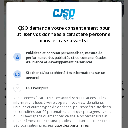
CJSO demande votre consentement pour
utiliser vos données à caractère personnel
dans les cas suivants :
Le 27e tournoi provincial pee wee de Saint-Joseph-de-
Publicités et contenu personnalisés, mesure de
Sorel se tiendra à l’Aréna Aussant, du 26 novembre au 6
performance des publicités et du contenu, études
décembre prochain.
d’audience et développement de services
Stocker et/ou accéder à des informations sur un
Présenté par la ville de Saint-Joseph-de-Sorel et son
appareil
Club Lions, ce tournoi recevra 44 équipes, dont 4
En savoir plus
équipes de filles. Les formules utilisées seront la double
élimination pour le simple lettre et à la ronde pour le
Vos données à caractère personnel seront traitées, et les
informations liées à votre appareil (cookies, identifiants
double lettre.
uniques et autres types de données) pourront être stockées
et consultées par 66 partenaires, ainsi que partagées avec lui,
ou utilisées spécifiquement par ce site. Nos partenaires et
Les Mariniers de Sorel-Tracy seront représentés par 3
nous-mêmes sommes susceptibles d'utiliser des données de
équipes dans le A et 2 équipes dans le B.
géolocalisation précises.
Liste des partenaires.