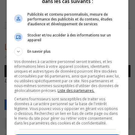
dans les cas suivants :
ACCUEIL
»
ACTUALITÉS
»
LAURIE CARUFEL PARTAGE SES AVENTURES
Publicités et contenu personnalisés, mesure de
SUR LE WEB
»
LAURIE LAURIE – VIDÉOS
performance des publicités et du contenu, études
d’audience et développement de services
Stocker et/ou accéder à des informations sur un
appareil
Laurie Laurie – Vidéos
En savoir plus
2 août 2016 | Par Équipe CJSO
Vos données à caractère personnel seront traitées, et les
informations liées à votre appareil (cookies, identifiants
Lecteur
uniques et autres types de données) pourront être stockées
00:00
00:00
audio
et consultées par 66 partenaires, ainsi que partagées avec lui,
Laurie Laurie – Vidéos
.
ou utilisées spécifiquement par ce site. Nos partenaires et
nous-mêmes sommes susceptibles d'utiliser des données de
géolocalisation précises.
Liste des partenaires.
Certains fournisseurs sont susceptibles de traiter vos
données à caractère personnel sur la base de l'intérêt
Retour
légitime. Vous pouvez vous y opposer en gérant vos options
ci-dessous. Recherchez un lien en bas de cette page ou dans
le menu du site pour gérer ou retirer votre consentement
dans les paramètres des cookies et de confidentialité.