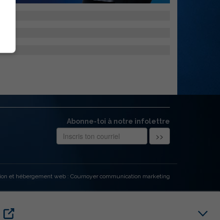
Abonne-toi à notre infolettre
ion et hébergement web : Cournoyer communication marketing