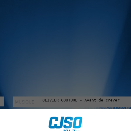
MUSIQUE :
rien manquer à Sorel-Tracy et la région, abonne-toi à notre in