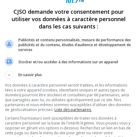
CJSO demande votre consentement pour
REVUES
OPINION
ÉMISSIONS
CONCOURS
utiliser vos données à caractère personnel
dans les cas suivants :
Publicités et contenu personnalisés, mesure de performance des
VENTURES SUR LE WEB
»
181205_10151697134435786_1722868077_N[1]
publicités et du contenu, études d’audience et développement de
PARTAGEZ
services
Stocker et/ou accéder à des informations sur un appareil
1722868077_n[1]
En savoir plus
Vos données à caractère personnel seront traitées, et les informations
liées à votre appareil (cookies, identifiants uniques et autres types de
données) pourront être stockées et consultées par 66 partenaires, ainsi
que partagées avec lui, ou utilisées spécifiquement par ce site. Nos
partenaires et nous-mêmes sommes susceptibles d'utiliser des données
de géolocalisation précises.
Liste des partenaires.
Certains fournisseurs sont susceptibles de traiter vos données à
caractère personnel sur la base de l'intérêt légitime. Vous pouvez vous y
opposer en gérant vos options ci-dessous. Recherchez un lien en bas de
cette page ou dans le menu du site pour gérer ou retirer votre