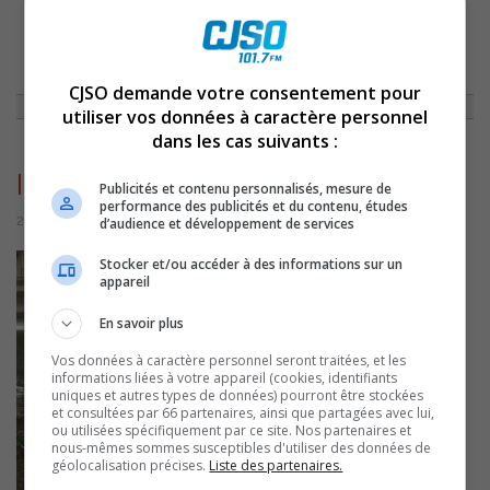
ACCUEIL
»
ACTUALITÉS
»
DES LANTERNES FLOTTANTES SERONT
DÉPOSÉES SUR LE RICHELIEU LE 10 SEPTEMBRE POUR LA PRÉVENTION
DU SUICIDE
»
IMG_1168(REDIM)
CJSO demande votre consentement pour
utiliser vos données à caractère personnel
dans les cas suivants :
IMG_1168(redim)
Publicités et contenu personnalisés, mesure de
performance des publicités et du contenu, études
2 septembre 2016 | Par Journaliste CJSO
d’audience et développement de services
Stocker et/ou accéder à des informations sur un
appareil
En savoir plus
Vos données à caractère personnel seront traitées, et les
informations liées à votre appareil (cookies, identifiants
uniques et autres types de données) pourront être stockées
et consultées par 66 partenaires, ainsi que partagées avec lui,
ou utilisées spécifiquement par ce site. Nos partenaires et
nous-mêmes sommes susceptibles d'utiliser des données de
géolocalisation précises.
Liste des partenaires.