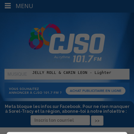
MENU
MUSIQUE
:
Meta bloque les infos sur Facebook. Pour ne rien manquer
à Sorel-Tracy et la région, abonne-toi à notre infolettre :