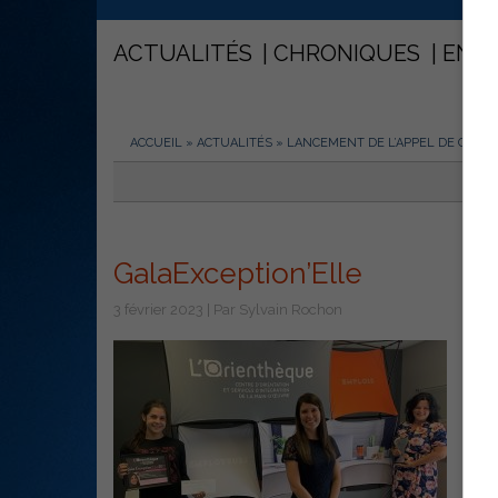
ACTUALITÉS
CHRONIQUES
ENT
ACCUEIL
»
ACTUALITÉS
»
LANCEMENT DE L’APPEL DE CANDI
GalaException’Elle
3 février 2023 | Par Sylvain Rochon