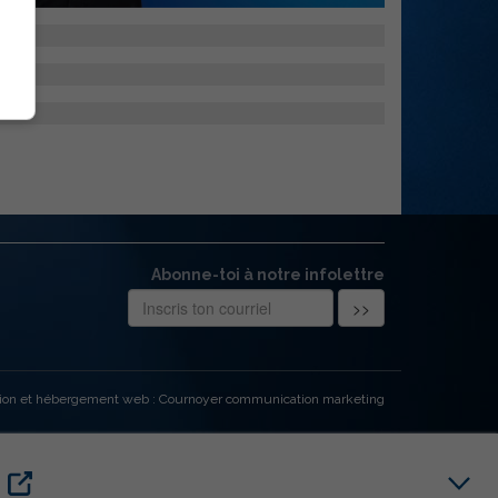
Abonne-toi à notre infolettre
ion et hébergement web : Cournoyer communication marketing