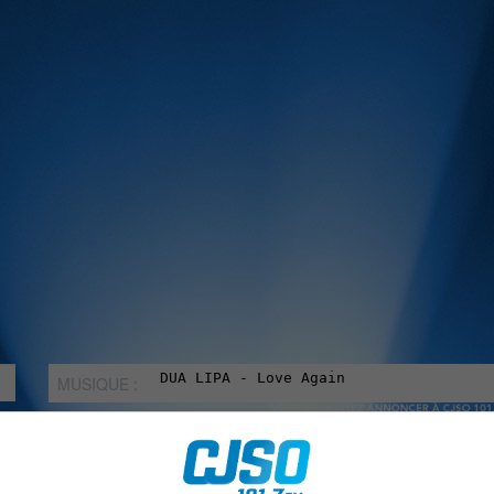
MUSIQUE :
rien manquer à Sorel-Tracy et la région, abonne-toi à notre in