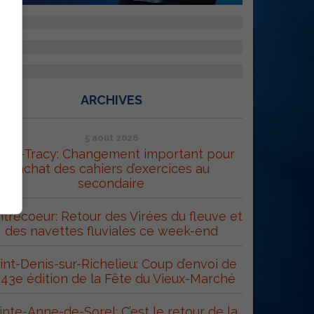
ARCHIVES
5 août 2026
orel-Tracy: Changement important pour
l’achat des cahiers d’exercices au
secondaire
trecoeur: Retour des Virées du fleuve et
des navettes fluviales ce week-end
int-Denis-sur-Richelieu: Coup d’envoi de
 43e édition de la Fête du Vieux-Marché
inte-Anne-de-Sorel: C’est le retour de la