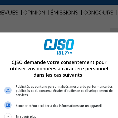
REVUES
OPINION
ÉMISSIONS
CONCOURS
EST COUPÉ JUSQU’À 11 H CE MATIN POUR LES RÉSIDENTS DU CHEMIN ST-
A
PARTAGEZ
CJSO demande votre consentement pour
e est coupé jusqu’à 11 h ce matin
utiliser vos données à caractère personnel
dans les cas suivants :
n St-Roch entre le boulevard des
Publicités et contenu personnalisés, mesure de performance des
publicités et du contenu, études d’audience et développement de
services
r le chemin Saint-Roch, secteur Tracy aujourd’hui. Ces
Stocker et/ou accéder à des informations sur un appareil
tion en eau potable depuis 5 h et jusqu’à 11 h ce matin
En savoir plus
boulevard des Érables et la rue Antaya.