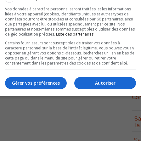
Vos données à caractère personnel seront traitées, et les informations
ent subir une baisse de pression ou de l’eau jaune ou
liées à votre appareil (cookies, identifiants uniques et autres types de
données) pourront être stockées et consultées par 66 partenaires, ainsi
que partagées avec lui, ou utilisées spécifiquement par ce site. Nos
partenaires et nous-mêmes sommes susceptibles d'utiliser des données
de géolocalisation précises.
Liste des partenaires.
és de faire couler l’eau froide quelques minutes une fois
Certains fournisseurs sont susceptibles de traiter vos données à
 ou rouillée.
caractère personnel sur la base de l'intérêt légitime. Vous pouvez vous y
opposer en gérant vos options ci-dessous. Recherchez un lien en bas de
cette page ou dans le menu du site pour gérer ou retirer votre
consentement dans les paramètres des cookies et de confidentialité.
S
Gérer vos préférences
Autoriser
Con
Sa
la
Sa