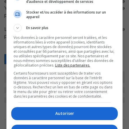
été évacués par mesure préventive. La municipalité de
d’audience et développement de services
Yamaska et la Sécurité civile surveillent la situation de
Stocker et/ou accéder à des informations sur un
près.
appareil
En savoir plus
La rivière Nicolet est aussi problématique comme
plusieurs autres cours d’eau au Québec.
Vos données à caractère personnel seront traitées, et les
informations liées à votre appareil (cookies, identifiants
uniques et autres types de données) pourront être stockées
et consultées par 66 partenaires, ainsi que partagées avec lui,
ou utilisées spécifiquement par ce site. Nos partenaires et
Retour
nous-mêmes sommes susceptibles d'utiliser des données de
géolocalisation précises.
Liste des partenaires.
Certains fournisseurs sont susceptibles de traiter vos
données à caractère personnel sur la base de l'intérêt
légitime. Vous pouvez vous y opposer en gérant vos options
ci-dessous. Recherchez un lien en bas de cette page ou dans
le menu du site pour gérer ou retirer votre consentement
dans les paramètres des cookies et de confidentialité.
ARCHIVES
Autoriser
6 août 2026