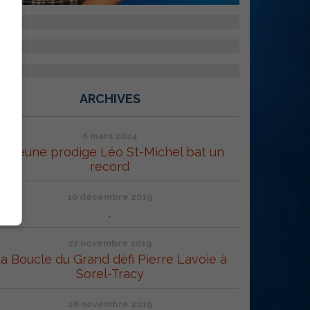
ARCHIVES
6 mars 2024
Le jeune prodige Léo St-Michel bat un
record
10 décembre 2019
.
27 novembre 2019
a Boucle du Grand défi Pierre Lavoie à
Sorel-Tracy
26 novembre 2019