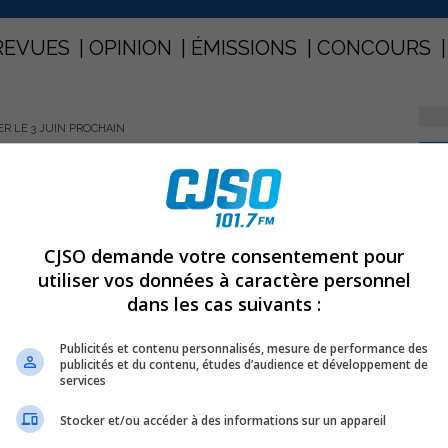
REVUES
OPINION
ÉMISSIONS
CONCOURS
ER LE 3 JUIN PROCHAIN
PARTAGEZ
ossier le 3 juin prochain
CJSO demande votre consentement pour
utiliser vos données à caractère personnel
dans les cas suivants :
lique d’information au sujet de la candidature de Sorel-
r 2013.
Publicités et contenu personnalisés, mesure de performance des
publicités et du contenu, études d’audience et développement de
services
nt sur l’évolution du dossier.
Stocker et/ou accéder à des informations sur un appareil
el-Tracy, le jeudi 3 juin à 19 h 30.