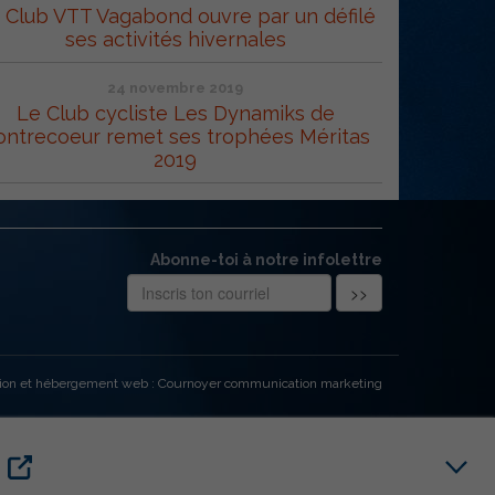
 Club VTT Vagabond ouvre par un défilé
ses activités hivernales
24 novembre 2019
Le Club cycliste Les Dynamiks de
ontrecoeur remet ses trophées Méritas
2019
Abonne-toi à notre infolettre
ion et hébergement web : Cournoyer communication marketing