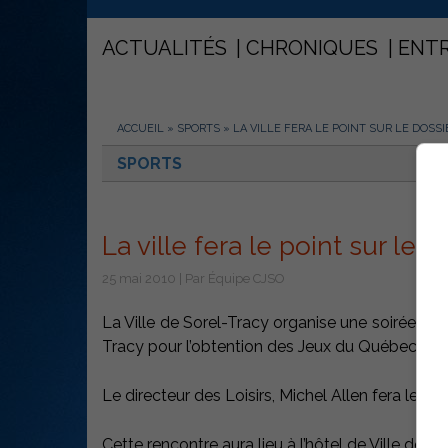
ACTUALITÉS
CHRONIQUES
ENT
ACCUEIL
»
SPORTS
»
LA VILLE FERA LE POINT SUR LE DOSSI
SPORTS
La ville fera le point sur le d
25 mai 2010 | Par Équipe CJSO
La Ville de Sorel-Tracy organise une soirée pub
Tracy pour l’obtention des Jeux du Québec hive
Le directeur des Loisirs, Michel Allen fera le poi
Cette rencontre aura lieu à l’hôtel de Ville de Sor