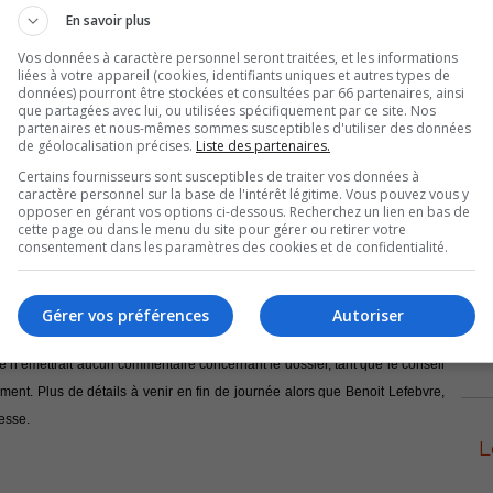
En savoir plus
Vos données à caractère personnel seront traitées, et les informations
liées à votre appareil (cookies, identifiants uniques et autres types de
données) pourront être stockées et consultées par 66 partenaires, ainsi
S
que partagées avec lui, ou utilisées spécifiquement par ce site. Nos
partenaires et nous-mêmes sommes susceptibles d'utiliser des données
de géolocalisation précises.
Liste des partenaires.
Certains fournisseurs sont susceptibles de traiter vos données à
caractère personnel sur la base de l'intérêt légitime. Vous pouvez vous y
Con
opposer en gérant vos options ci-dessous. Recherchez un lien en bas de
cette page ou dans le menu du site pour gérer ou retirer votre
consentement dans les paramètres des cookies et de confidentialité.
Sa
la
Gérer vos préférences
Autoriser
ition 2016 du Festival de la Gibelotte de Sorel-Tracy, Louis Latraverse,
Sa
le n’émettrait aucun commentaire concernant le dossier, tant que le conseil
ement. Plus de détails à venir en fin de journée alors que Benoit Lefebvre,
resse.
L