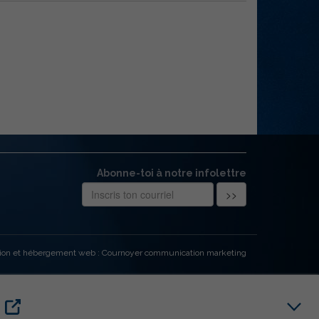
Abonne-toi à notre infolettre
ion et hébergement web : Cournoyer communication marketing