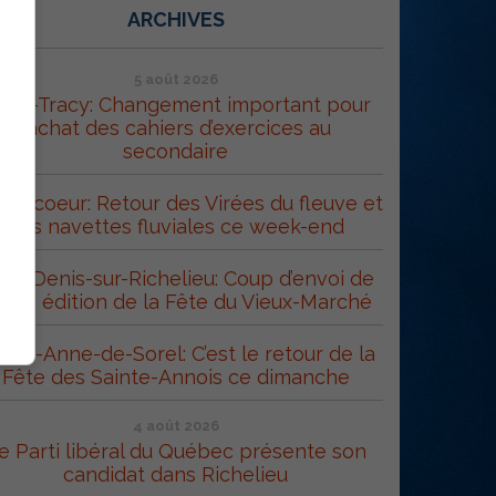
ARCHIVES
5 août 2026
orel-Tracy: Changement important pour
l’achat des cahiers d’exercices au
secondaire
trecoeur: Retour des Virées du fleuve et
des navettes fluviales ce week-end
int-Denis-sur-Richelieu: Coup d’envoi de
 43e édition de la Fête du Vieux-Marché
inte-Anne-de-Sorel: C’est le retour de la
Fête des Sainte-Annois ce dimanche
4 août 2026
e Parti libéral du Québec présente son
candidat dans Richelieu