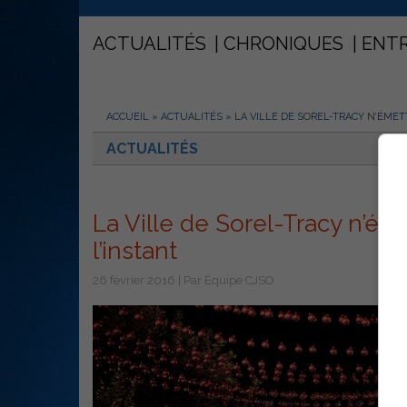
ACTUALITÉS
CHRONIQUES
ENT
ACCUEIL
»
ACTUALITÉS
»
LA VILLE DE SOREL-TRACY N’ÉME
ACTUALITÉS
La Ville de Sorel-Tracy n’é
l’instant
26 février 2016 | Par Équipe CJSO