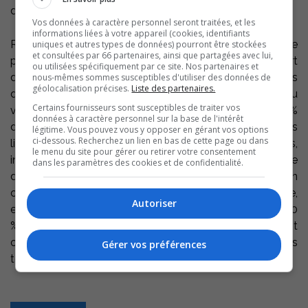
dernières années.
Vos données à caractère personnel seront traitées, et les
informations liées à votre appareil (cookies, identifiants
Rappelons que les fleurons sont décernés pour une
uniques et autres types de données) pourront être stockées
et consultées par 66 partenaires, ainsi que partagées avec lui,
période de trois ans et sont assortis d’un rapport
ou utilisées spécifiquement par ce site. Nos partenaires et
d’évaluation professionnelle suggérant des pistes
nous-mêmes sommes susceptibles d'utiliser des données de
géolocalisation précises.
Liste des partenaires.
d’amélioration afin de poursuivre la bonification du
Certains fournisseurs sont susceptibles de traiter vos
verdissement municipal. Les classificateurs visitent 60 %
données à caractère personnel sur la base de l'intérêt
du territoire de chaque municipalité et évaluent tous les
légitime. Vous pouvez vous y opposer en gérant vos options
ci-dessous. Recherchez un lien en bas de cette page ou dans
lieux à la vue du public incluant les sites publics,
le menu du site pour gérer ou retirer votre consentement
institutionnels, commerciaux et privés. Les initiatives de
dans les paramètres des cookies et de confidentialité.
développement durable (compostage, jardin
communautaire, conservation du patrimoine arboricole,
Autoriser
etc.) sont également comptabilisées. Actuellement, 40
% des Québécois résident dans une municipalité ayant
obtenu des fleurons. En 2023, elles sont 328, dans
Gérer vos préférences
toutes les régions du Québec, à les afficher fièrement.