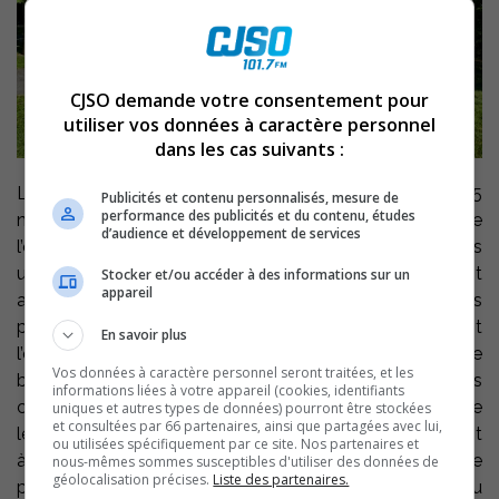
CJSO demande votre consentement pour
utiliser vos données à caractère personnel
dans les cas suivants :
Le Cégep de Sorel-Tracy accueillera, le vendredi 15
Publicités et contenu personnalisés, mesure de
performance des publicités et du contenu, études
novembre prochain, de 11h30 à 13h30, dans le hall de
d’audience et développement de services
l’entrée principale, les représentants de plusieurs
universités québécoises. Les étudiants trouveront
Stocker et/ou accéder à des informations sur un
appareil
auprès d’eux des informations sur les différentes
possibilités de cheminements universitaires. Ils auront
En savoir plus
l’occasion d’explorer les nombreux programmes de
Vos données à caractère personnel seront traitées, et les
baccalauréats et certificats proposés et d’obtenir des
informations liées à votre appareil (cookies, identifiants
conseils sur les démarches d’admission. L’objectif est de
uniques et autres types de données) pourront être stockées
et consultées par 66 partenaires, ainsi que partagées avec lui,
leur permettre de prendre des décisions éclairées quant
ou utilisées spécifiquement par ce site. Nos partenaires et
à leur futur parcours. Quoique cette tournée s’adresse
nous-mêmes sommes susceptibles d'utiliser des données de
géolocalisation précises.
Liste des partenaires.
principalement aux personnes étudiantes, les portes du