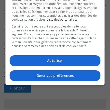
uniques et autres types de données) pourront être stockées
La Sûreté du Québec invite le public à visiter le
www.sq.gouv.qc.ca
, ainsi que
et consultées par 66 partenaires, ainsi que partagées avec lui,
le site
journeepouruninternetplussur.ca
, qui permettent aux parents, aux
ou utilisées spécifiquement par ce site. Nos partenaires et
jeunes et aux enseignants de trouver de l’information sur la sécurité sur
nous-mêmes sommes susceptibles d'utiliser des données de
Internet.
géolocalisation précises.
Liste des partenaires.
Certains fournisseurs sont susceptibles de traiter vos
Document de prévention destiné
aux élèves de secondaire 1 et 2
.
données à caractère personnel sur la base de l'intérêt
Document de prévention destiné
aux
élèves de secondaire 3 et 4
.
légitime. Vous pouvez vous y opposer en gérant vos options
ci-dessous. Recherchez un lien en bas de cette page ou dans
le menu du site pour gérer ou retirer votre consentement
Le site
aidezmoisvp.ca
donne aussi plusieurs informations très pratico-
dans les paramètres des cookies et de confidentialité.
pratiques sur la sécurité internet. Comment faire retirer des photos ou vidéos
de site comme Facebook, Twitter ou Youtube, par exemple.
Autoriser
Rappelons que toute personne qui est victime ou témoin de cybercriminalité
peut faire un signalement à son service de police local. Par ailleurs, vous
pouvez signaler toute information au sujet de l’exploitation sexuelle des
Gérer vos préférences
enfants sur Internet au www.cyberaide.ca.
Retour