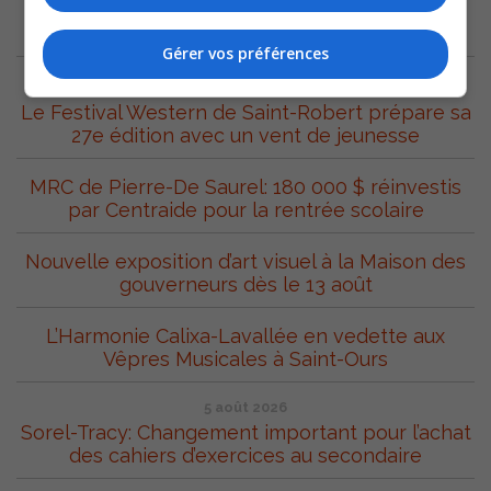
ARCHIVES
Gérer vos préférences
6 août 2026
Le Festival Western de Saint-Robert prépare sa
27e édition avec un vent de jeunesse
MRC de Pierre-De Saurel: 180 000 $ réinvestis
par Centraide pour la rentrée scolaire
Nouvelle exposition d’art visuel à la Maison des
gouverneurs dès le 13 août
L’Harmonie Calixa-Lavallée en vedette aux
Vêpres Musicales à Saint-Ours
5 août 2026
Sorel-Tracy: Changement important pour l’achat
des cahiers d’exercices au secondaire