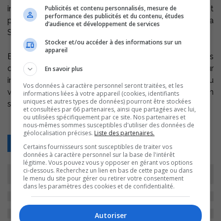
Publicités et contenu personnalisés, mesure de
initié une ’’Opération freins’’, opération qui revient
performance des publicités et du contenu, études
périodiquement sur tout le territoire desservi par la
d’audience et développement de services
Sûreté du Québec.
Stocker et/ou accéder à des informations sur un
appareil
En plus des constats pour excès de vitesse, les policiers
ont émis 38 autres constats et avertissements pour
En savoir plus
infractions diverses comme le téléphone cellulaire au
Vos données à caractère personnel seront traitées, et les
volant et le port de la ceinture de sécurité. L’opération
informations liées à votre appareil (cookies, identifiants
uniques et autres types de données) pourront être stockées
s’est déroulée jeudi dernier entre 11 et 17 heures.
et consultées par 66 partenaires, ainsi que partagées avec lui,
ou utilisées spécifiquement par ce site. Nos partenaires et
nous-mêmes sommes susceptibles d'utiliser des données de
géolocalisation précises.
Liste des partenaires.
Retour
Certains fournisseurs sont susceptibles de traiter vos
données à caractère personnel sur la base de l'intérêt
légitime. Vous pouvez vous y opposer en gérant vos options
ci-dessous. Recherchez un lien en bas de cette page ou dans
le menu du site pour gérer ou retirer votre consentement
dans les paramètres des cookies et de confidentialité.
Autoriser