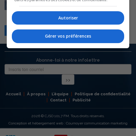
Autoriser
Retour
Gérer vos préférences
Abonne-toi à notre infolettre
Accueil
À propos
L’équipe
Politique de confidentialité
Contact
Publicité
2026
© CJSO 101,7 FM. Tous droits réservés.
Conception et hébergement web : Cournoyer communication marketing