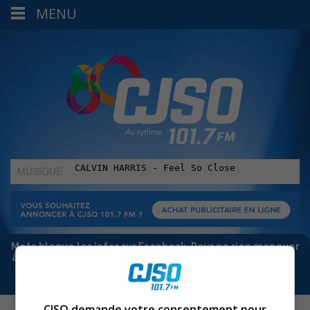
MENU
MUSIQUE
:
Meta bloque les infos sur Facebook. Pour ne rien manquer
à Sorel-Tracy et la région, abonne-toi à notre infolettre :
CJSO demande votre consentement pour