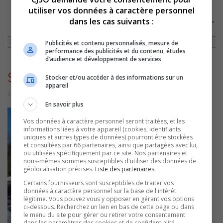
utiliser vos données à caractère personnel
dans les cas suivants :
ACCUEIL
»
ACTUALITÉS
»
LA POPULATION DE SOREL-TRACY EN HAUSSE
»
SORELTRACYENTREE
Publicités et contenu personnalisés, mesure de
performance des publicités et du contenu, études
d’audience et développement de services
SorelTracyEntree
Stocker et/ou accéder à des informations sur un
appareil
11 janvier 2023 | Par Sylvain Rochon
En savoir plus
Vos données à caractère personnel seront traitées, et les
informations liées à votre appareil (cookies, identifiants
uniques et autres types de données) pourront être stockées
et consultées par 66 partenaires, ainsi que partagées avec lui,
ou utilisées spécifiquement par ce site. Nos partenaires et
nous-mêmes sommes susceptibles d'utiliser des données de
géolocalisation précises.
Liste des partenaires.
Certains fournisseurs sont susceptibles de traiter vos
données à caractère personnel sur la base de l'intérêt
légitime. Vous pouvez vous y opposer en gérant vos options
ci-dessous. Recherchez un lien en bas de cette page ou dans
le menu du site pour gérer ou retirer votre consentement
dans les paramètres des cookies et de confidentialité.