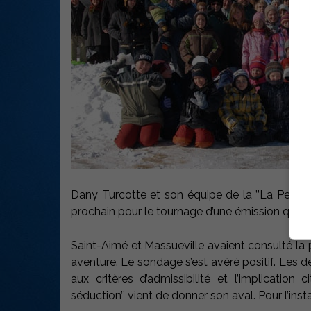
Dany Turcotte et son équipe de la ’’La Petite 
prochain pour le tournage d’une émission qui s
Saint-Aimé et Massueville avaient consulté la po
aventure. Le sondage s’est avéré positif. Les 
aux critères d’admissibilité et l’implication 
séduction’’ vient de donner son aval. Pour l’insta