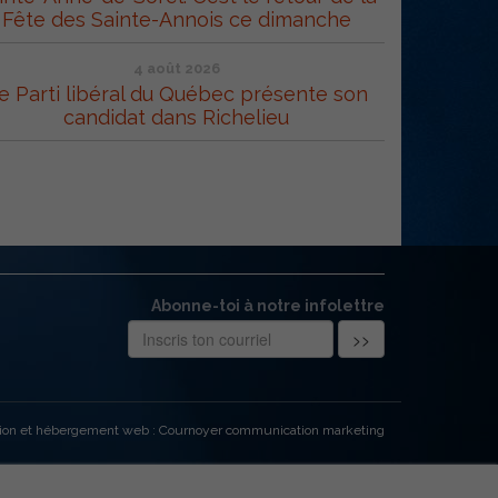
Fête des Sainte-Annois ce dimanche
4 août 2026
e Parti libéral du Québec présente son
candidat dans Richelieu
Abonne-toi à notre infolettre
ion et hébergement web : Cournoyer communication marketing