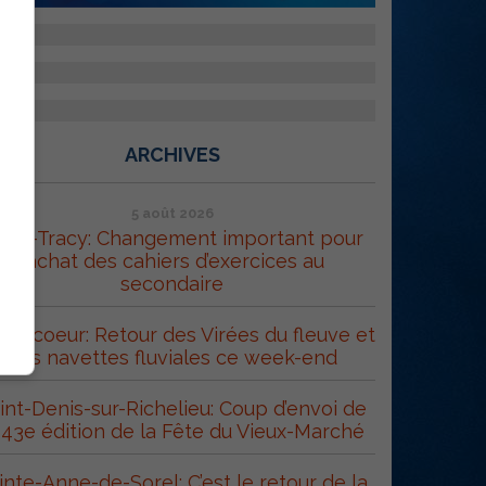
ARCHIVES
5 août 2026
orel-Tracy: Changement important pour
l’achat des cahiers d’exercices au
secondaire
trecoeur: Retour des Virées du fleuve et
des navettes fluviales ce week-end
int-Denis-sur-Richelieu: Coup d’envoi de
 43e édition de la Fête du Vieux-Marché
inte-Anne-de-Sorel: C’est le retour de la