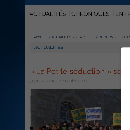
ACTUALITÉS
CHRONIQUES
ENT
ACCUEIL
»
ACTUALITÉS
»
»LA PETITE SÉDUCTION » SERA À
ACTUALITÉS
»La Petite séduction » sera
31 janvier 2010 | Par Équipe CJSO