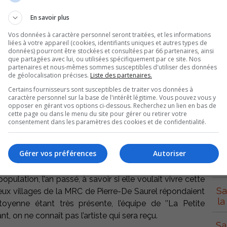
En savoir plus
Vos données à caractère personnel seront traitées, et les informations
liées à votre appareil (cookies, identifiants uniques et autres types de
données) pourront être stockées et consultées par 66 partenaires, ainsi
que partagées avec lui, ou utilisées spécifiquement par ce site. Nos
partenaires et nous-mêmes sommes susceptibles d'utiliser des données
de géolocalisation précises.
Liste des partenaires.
Certains fournisseurs sont susceptibles de traiter vos données à
caractère personnel sur la base de l'intérêt légitime. Vous pouvez vous y
opposer en gérant vos options ci-dessous. Recherchez un lien en bas de
S
cette page ou dans le menu du site pour gérer ou retirer votre
consentement dans les paramètres des cookies et de confidentialité.
séduction’’ seront à Saint-Aimé et Massueville en avril
Gérer vos préférences
Autoriser
era télédiffusée sur les ondes de Radio Canada en 2010.
Con
pulation, l’an passé, à savoir si elle voulait vivre cette
Sa
deux villages de la MRC de Pierre-De Saurel répondaient
la
citoyenne étant très présente, l’équipe de ’’La Petite
nt, on ne connaît pas l’artiste qui sera reçu.
Sa