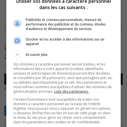
utiliser vos données à caractère personnel
dans les cas suivants :
ACCUEIL
»
ACTUALITÉS
»
LA PÉNURIE D’ENSEIGNANTS FORMÉS SE FAIT
SENTIR ICI COMME AILLEURS AFFIRME LISETTE TRÉPANIER
»
LISETTE
Publicités et contenu personnalisés, mesure de
TRÉPANIER – SEBR – 20221005
performance des publicités et du contenu, études
d’audience et développement de services
Stocker et/ou accéder à des informations sur un
appareil
LIsette Trépanier – SEBR –
En savoir plus
20221005
Vos données à caractère personnel seront traitées, et les
6 octobre 2022 | Par Sylvain Rochon
informations liées à votre appareil (cookies, identifiants
uniques et autres types de données) pourront être stockées
Lecteur
et consultées par 66 partenaires, ainsi que partagées avec lui,
00:00
00:00
audio
ou utilisées spécifiquement par ce site. Nos partenaires et
nous-mêmes sommes susceptibles d'utiliser des données de
LIsette Trépanier – SEBR – 20221005
.
géolocalisation précises.
Liste des partenaires.
Certains fournisseurs sont susceptibles de traiter vos
données à caractère personnel sur la base de l'intérêt
légitime. Vous pouvez vous y opposer en gérant vos options
Retour
ci-dessous. Recherchez un lien en bas de cette page ou dans
le menu du site pour gérer ou retirer votre consentement
dans les paramètres des cookies et de confidentialité.