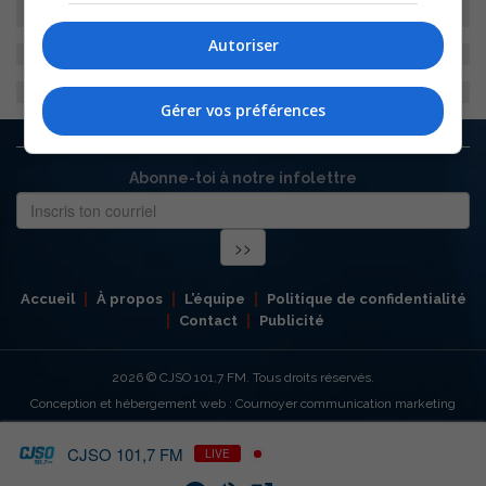
Autoriser
Gérer vos préférences
Abonne-toi à notre infolettre
Accueil
À propos
L’équipe
Politique de confidentialité
Contact
Publicité
2026
© CJSO 101,7 FM. Tous droits réservés.
Conception et hébergement web : Cournoyer communication marketing
CJSO 101,7 FM
LIVE