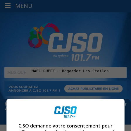
MENU
MUSIQUE
:
Meta bloque les infos sur Facebook. Pour ne rien manquer
à Sorel-Tracy et la région, abonne-toi à notre infolettre :
CJSO demande votre consentement pour