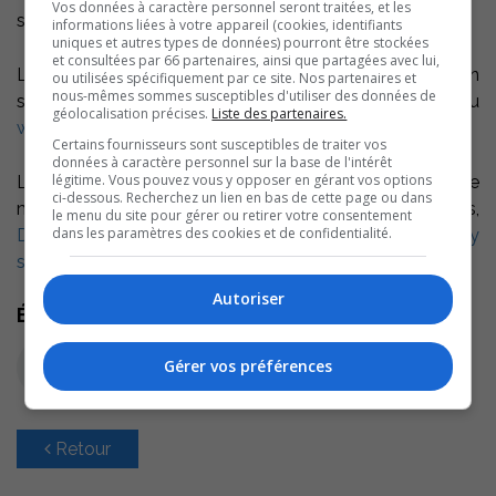
Vos données à caractère personnel seront traitées, et les
sur internet.
informations liées à votre appareil (cookies, identifiants
uniques et autres types de données) pourront être stockées
et consultées par 66 partenaires, ainsi que partagées avec lui,
Le formulaire d’inscription et une vidéo de présentation
ou utilisées spécifiquement par ce site. Nos partenaires et
nous-mêmes sommes susceptibles d'utiliser des données de
sont en ligne sur le site internet du concours, au
géolocalisation précises.
Liste des partenaires.
www.lameilleurejob.ca
.
Certains fournisseurs sont susceptibles de traiter vos
données à caractère personnel sur la base de l'intérêt
légitime. Vous pouvez vous y opposer en gérant vos options
L’équipe de Salut, Bonjour!, de TVA étaient sur place ce
ci-dessous. Recherchez un lien en bas de cette page ou dans
matin pour des entrevues. Le porte-parole du concours,
le menu du site pour gérer ou retirer votre consentement
dans les paramètres des cookies et de confidentialité.
Dominic Arpin nous explique le concours et les prix qui y
sont associés.
Autoriser
Écoutez l'extrait audio
Gérer vos préférences
Retour