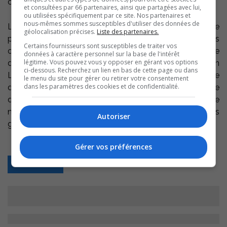
chaque semaine près de 60 enfants.
et consultées par 66 partenaires, ainsi que partagées avec lui,
ou utilisées spécifiquement par ce site. Nos partenaires et
nous-mêmes sommes susceptibles d'utiliser des données de
La halte-garderie permet aux parents de souffler, de
géolocalisation précises.
Liste des partenaires.
prendre du temps pour eux ou de répondre à certaines
Certains fournisseurs sont susceptibles de traiter vos
obligations, en toute confiance, sachant leur enfant entre
données à caractère personnel sur la base de l'intérêt
légitime. Vous pouvez vous y opposer en gérant vos options
de bonnes mains. « La générosité de la Fondation
ci-dessous. Recherchez un lien en bas de cette page ou dans
Laure-Gaudreault fait une réelle différence dans la vie
le menu du site pour gérer ou retirer votre consentement
dans les paramètres des cookies et de confidentialité.
des familles que nous accompagnons, souligne l’équipe
du Carrefour. Ce soutien nous permet de poursuivre
notre mission avec cœur et de répondre aux besoins
Autoriser
grandissants de notre communauté. »
Gérer vos préférences
Retour