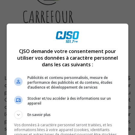
CJSO demande votre consentement pour
utiliser vos données à caractère personnel
dans les cas suivants :
Publicités et contenu personnalisés, mesure de
Le Carrefour naissance-famille salue le don de 1 000 $
performance des publicités et du contenu, études
que lui a versé la Fondation Laure-Gaudreault mise sur
d’audience et développement de services
pied par l’Association des retraités de l’enseignement du
Stocker et/ou accéder à des informations sur un
Québec. Ce geste de solidarité aura un impact concret
appareil
dans le quotidien des parents et des enfants, note
l’organisme. Grâce à cette contribution, le Carrefour
En savoir plus
pourra notamment renforcer son offre de répit à travers
Vos données à caractère personnel seront traitées, et les
sa halte-garderie, un service essentiel qui accueille
informations liées à votre appareil (cookies, identifiants
uniques et autres types de données) pourront être stockées