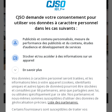
CJSO demande votre consentement pour
utiliser vos données à caractère personnel
dans les cas suivants :
Publicités et contenu personnalisés, mesure de
performance des publicités et du contenu, études
d’audience et développement de services
Stocker et/ou accéder à des informations sur un
appareil
En savoir plus
Le monde du travail avec Annie Boilard, spécialiste en
Vos données à caractère personnel seront traitées, et les
informations liées à votre appareil (cookies, identifiants
ressources humaines.
https://www.reseau-annie.ca/
uniques et autres types de données) pourront être stockées
et consultées par 66 partenaires, ainsi que partagées avec lui,
ou utilisées spécifiquement par ce site. Nos partenaires et
Lecteur
nous-mêmes sommes susceptibles d'utiliser des données de
00:00
00:00
audio
géolocalisation précises.
Liste des partenaires.
Certains fournisseurs sont susceptibles de traiter vos