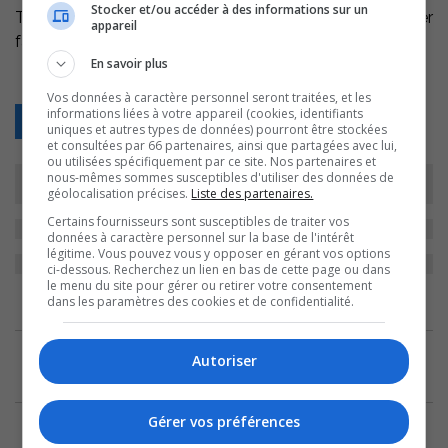
Stocker et/ou accéder à des informations sur un
Tampa Bay a remporté la Coupe Stanley en juin dernier
appareil
face aux Flames de Calgary.
En savoir plus
Vos données à caractère personnel seront traitées, et les
informations liées à votre appareil (cookies, identifiants
Retour
uniques et autres types de données) pourront être stockées
et consultées par 66 partenaires, ainsi que partagées avec lui,
ou utilisées spécifiquement par ce site. Nos partenaires et
nous-mêmes sommes susceptibles d'utiliser des données de
géolocalisation précises.
Liste des partenaires.
Certains fournisseurs sont susceptibles de traiter vos
données à caractère personnel sur la base de l'intérêt
légitime. Vous pouvez vous y opposer en gérant vos options
ci-dessous. Recherchez un lien en bas de cette page ou dans
le menu du site pour gérer ou retirer votre consentement
dans les paramètres des cookies et de confidentialité.
ARCHIVES
Autoriser
6 mars 2024
Le jeune prodige Léo St-Michel bat un record
Gérer vos préférences
10 décembre 2019