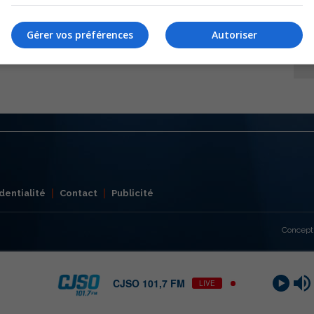
Gérer vos préférences
Autoriser
dentialité
Contact
Publicité
Concept
CJSO 101,7 FM
LIVE