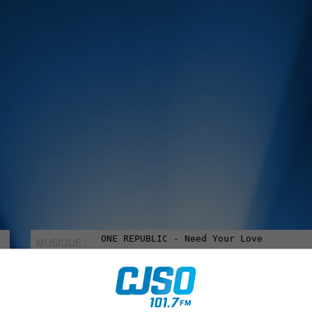
MUSIQUE :
rien manquer à Sorel-Tracy et la région, abonne-toi à notre in