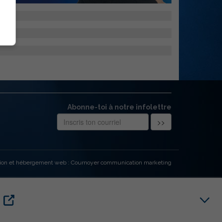
Abonne-toi à notre infolettre
ion et hébergement web : Cournoyer communication marketing