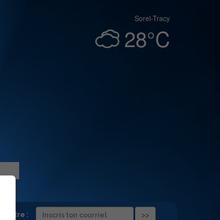
Sorel-Tracy
28°C
folettre :