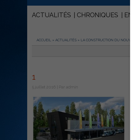
ACTUALITÉS
CHRONIQUES
ENT
ACCUEIL
»
ACTUALITÉS
»
LA CONSTRUCTION DU NOUVEAU 
1
5 juillet 2016 | Par admin