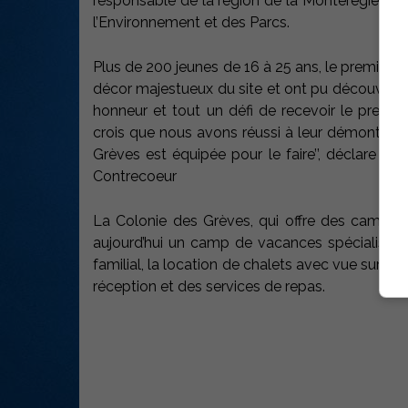
responsable de la région de la Montérégie, L
l’Environnement et des Parcs.
Plus de 200 jeunes de 16 à 25 ans, le premier m
décor majestueux du site et ont pu découvrir la
honneur et tout un défi de recevoir le premier
crois que nous avons réussi à leur démontrer q
Grèves est équipée pour le faire’’, déclare Lu
Contrecoeur
La Colonie des Grèves, qui offre des camps de
aujourd’hui un camp de vacances spécialisé en
familial, la location de chalets avec vue sur le
réception et des services de repas.