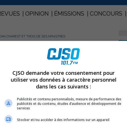
REVUES
OPINION
ÉMISSIONS
CONCOURS
EAN CHAREST ET TROIS DE SES MINISTRES
PARTAGEZ
 Jean Charest et trois de ses
CJSO demande votre consentement pour
utiliser vos données à caractère personnel
dans les cas suivants :
Publicités et contenu personnalisés, mesure de performance des
 semaine dernière de la présence de plusieurs membres
publicités et du contenu, études d’audience et développement de
 rencontre de la Commission jeunesse du parti Libéral
services
an Charest, Clément Gignac, ministre du Développement
Stocker et/ou accéder à des informations sur un appareil
ion, Nicole Ménard, ministre du Tourisme et ministre