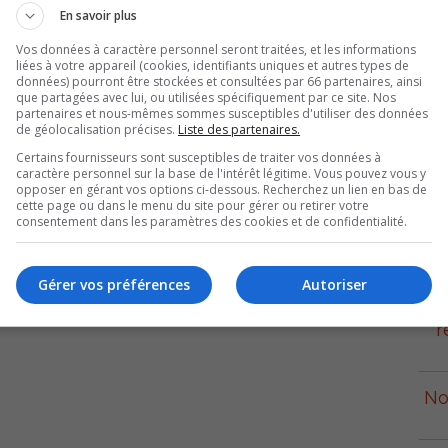
ine Beauchamp, ministre du Développement durable, de
En savoir plus
Vos données à caractère personnel seront traitées, et les informations
liées à votre appareil (cookies, identifiants uniques et autres types de
inistre Charest et les ministres ont été enchantés par le
données) pourront être stockées et consultées par 66 partenaires, ainsi
 bonne table de la Colonie des Grèves. ‘’C’est un grand
que partagées avec lui, ou utilisées spécifiquement par ce site. Nos
partenaires et nous-mêmes sommes susceptibles d'utiliser des données
 ministre du Québec, trois ministres et 200 jeunes. Je
de géolocalisation précises.
Liste des partenaires.
ue les gens d’ici savent recevoir et que la Colonie des
Certains fournisseurs sont susceptibles de traiter vos données à
c Pépin, directeur général de la Colonie des Grèves de
caractère personnel sur la base de l'intérêt légitime. Vous pouvez vous y
opposer en gérant vos options ci-dessous. Recherchez un lien en bas de
cette page ou dans le menu du site pour gérer ou retirer votre
consentement dans les paramètres des cookies et de confidentialité.
p
 vacances depuis 1912, a su se réinventer. Elle offre
 sciences de la nature et la vie en plein air, un camp
Gérer vos préférences
Autoriser
 fleuve, de l’hébergement pour les groupes, des salles de
r
No