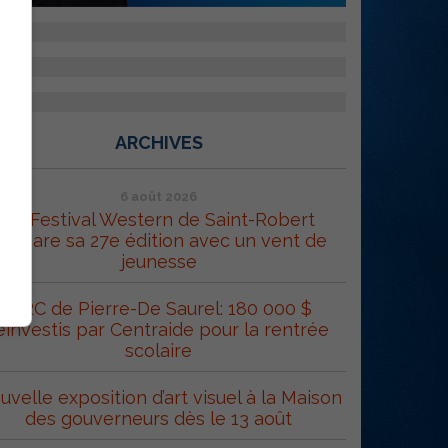
ARCHIVES
6 août 2026
Le Festival Western de Saint-Robert
répare sa 27e édition avec un vent de
jeunesse
MRC de Pierre-De Saurel: 180 000 $
éinvestis par Centraide pour la rentrée
scolaire
uvelle exposition d’art visuel à la Maison
des gouverneurs dès le 13 août