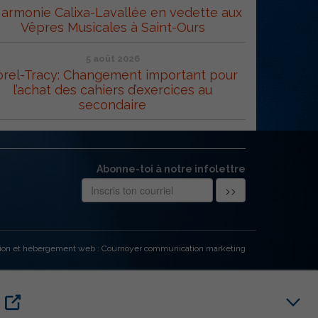
Harmonie Calixa-Lavallée en vedette aux
Vêpres Musicales à Saint-Ours
5 août 2026
orel-Tracy: Changement important pour
l’achat des cahiers d’exercices au
secondaire
Abonne-toi à notre infolettre
ion et hébergement web : Cournoyer communication marketing