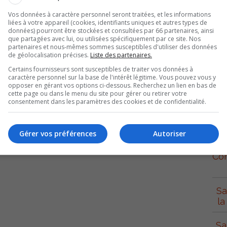
n nouveau programme d’aide pour les jeunes entreprises en démarrage,
Vos données à caractère personnel seront traitées, et les informations
liées à votre appareil (cookies, identifiants uniques et autres types de
voir, sensibiliser et valoriser l’entreprenariat régional en mettant en
données) pourront être stockées et consultées par 66 partenaires, ainsi
que partagées avec lui, ou utilisées spécifiquement par ce site. Nos
partenaires et nous-mêmes sommes susceptibles d'utiliser des données
de géolocalisation précises.
Liste des partenaires.
Certains fournisseurs sont susceptibles de traiter vos données à
rce, le but premier avec cette initiative est d’apporter un plus grand
caractère personnel sur la base de l'intérêt légitime. Vous pouvez vous y
les propulsant sur la tribune médiatique régionale.
opposer en gérant vos options ci-dessous. Recherchez un lien en bas de
cette page ou dans le menu du site pour gérer ou retirer votre
consentement dans les paramètres des cookies et de confidentialité.
atégie de communication de manière efficace et qui sont prêts à la diffuser
S
Gérer vos préférences
Autoriser
t possible de se procurer le formulaire en contactant la Chambre de
formulaire de demande d’information directement sur le
site Internet de la
Con
Sa
la
Sa