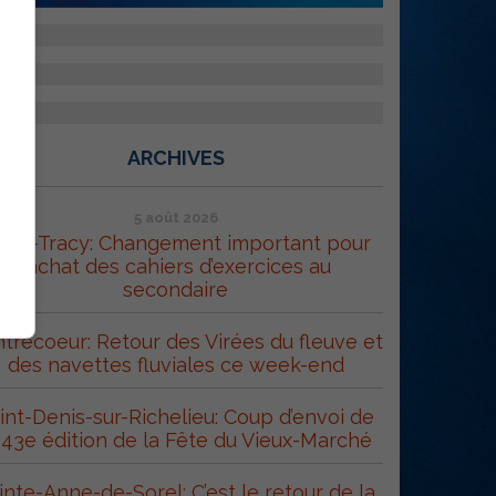
ARCHIVES
5 août 2026
orel-Tracy: Changement important pour
l’achat des cahiers d’exercices au
secondaire
trecoeur: Retour des Virées du fleuve et
des navettes fluviales ce week-end
int-Denis-sur-Richelieu: Coup d’envoi de
 43e édition de la Fête du Vieux-Marché
inte-Anne-de-Sorel: C’est le retour de la