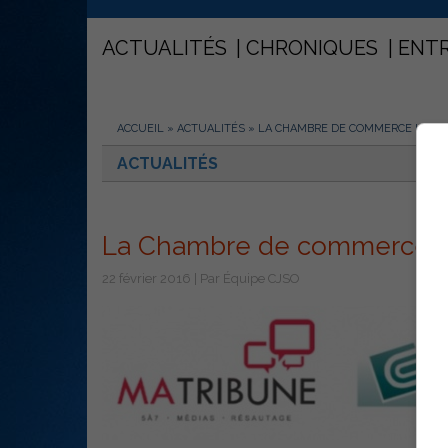
ACTUALITÉS
CHRONIQUES
ENT
ACCUEIL
»
ACTUALITÉS
»
LA CHAMBRE DE COMMERCE LAN
ACTUALITÉS
La Chambre de commerce 
22 février 2016 | Par Équipe CJSO