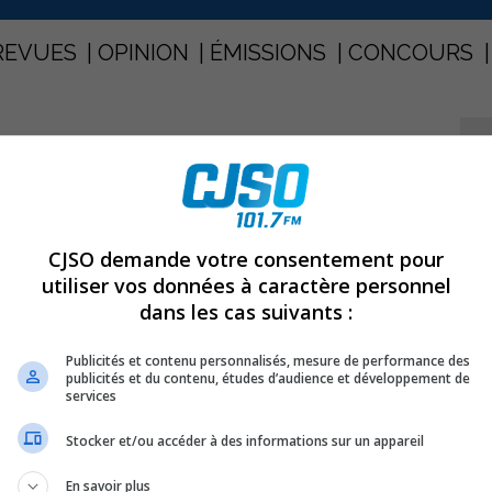
REVUES
OPINION
ÉMISSIONS
CONCOURS
CE UN NOUVEAU PROGRAMME
PARTAGEZ
CJSO demande votre consentement pour
lance un nouveau programme
utiliser vos données à caractère personnel
dans les cas suivants :
Publicités et contenu personnalisés, mesure de performance des
publicités et du contenu, études d’audience et développement de
services
Stocker et/ou accéder à des informations sur un appareil
En savoir plus