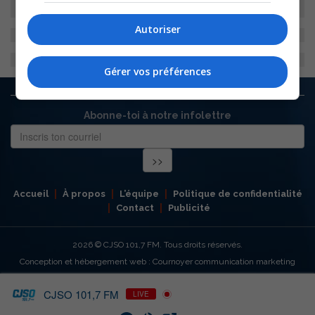
Autoriser
Gérer vos préférences
Abonne-toi à notre infolettre
Accueil
À propos
L’équipe
Politique de confidentialité
Contact
Publicité
2026
© CJSO 101,7 FM. Tous droits réservés.
Conception et hébergement web : Cournoyer communication marketing
CJSO 101,7 FM
LIVE