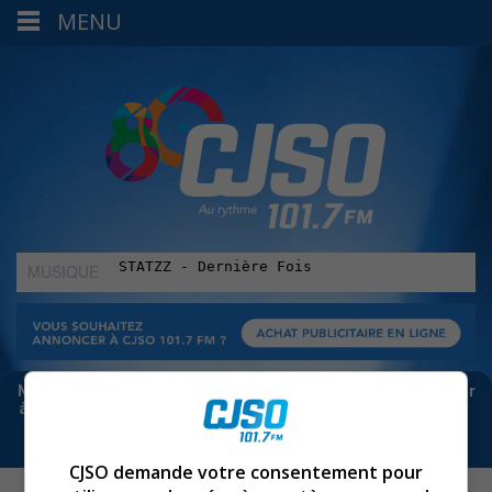
MENU
MUSIQUE
:
Meta bloque les infos sur Facebook. Pour ne rien manquer
à Sorel-Tracy et la région, abonne-toi à notre infolettre :
CJSO demande votre consentement pour