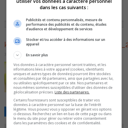
utiliser vos données à caractère personnel
dans les cas suivants :
ACCUEIL
»
ENTREVUES
»
KASARA/CONFÉRENCE
»
KASARA_BANNER_AUTHOR_PAGE_ASIA_2016
Publicités et contenu personnalisés, mesure de
performance des publicités et du contenu, études
d’audience et développement de services
Stocker et/ou accéder à des informations sur un
kasara_banner_author_page_asia_
appareil
3 octobre 2016 | Par Équipe CJSO
En savoir plus
Vos données à caractère personnel seront traitées, et les
informations liées à votre appareil (cookies, identifiants
uniques et autres types de données) pourront être stockées
et consultées par 66 partenaires, ainsi que partagées avec lui,
ou utilisées spécifiquement par ce site. Nos partenaires et
nous-mêmes sommes susceptibles d'utiliser des données de
géolocalisation précises.
Liste des partenaires.
Certains fournisseurs sont susceptibles de traiter vos
données à caractère personnel sur la base de l'intérêt
légitime. Vous pouvez vous y opposer en gérant vos options
Retour
ci-dessous. Recherchez un lien en bas de cette page ou dans
le menu du site pour gérer ou retirer votre consentement
dans les paramètres des cookies et de confidentialité.