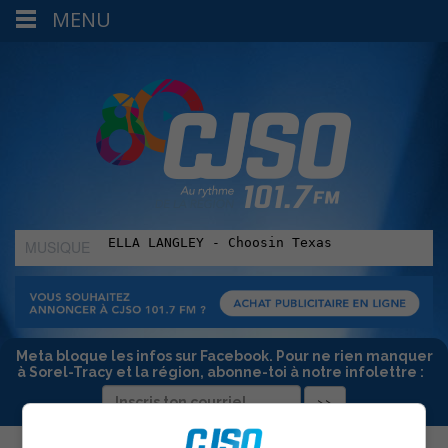
MENU
MUSIQUE
:
Meta bloque les infos sur Facebook. Pour ne rien manquer
à Sorel-Tracy et la région, abonne-toi à notre infolettre :