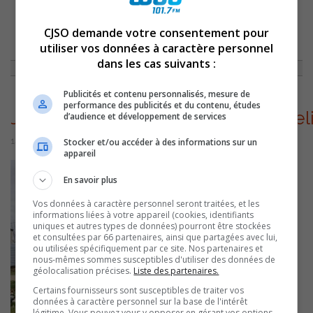
CJSO demande votre consentement pour
ACCUEIL
»
ACTUALITÉS
»
JOUR DU SOUVENIR : UN MONUMENT
INAUGURÉ À SAINT-ROCH-DE-RICHELIEU
»
utiliser vos données à caractère personnel
JOURDUSOUVENIRSAINTROCHDERICHELIEU
dans les cas suivants :
Publicités et contenu personnalisés, mesure de
performance des publicités et du contenu, études
JourDuSouvenirSaintRochDeRichel
d’audience et développement de services
14 novembre 2022 | Par Sylvain Rochon
Stocker et/ou accéder à des informations sur un
appareil
En savoir plus
Vos données à caractère personnel seront traitées, et les
informations liées à votre appareil (cookies, identifiants
uniques et autres types de données) pourront être stockées
et consultées par 66 partenaires, ainsi que partagées avec lui,
ou utilisées spécifiquement par ce site. Nos partenaires et
nous-mêmes sommes susceptibles d'utiliser des données de
géolocalisation précises.
Liste des partenaires.
Certains fournisseurs sont susceptibles de traiter vos
données à caractère personnel sur la base de l'intérêt
légitime. Vous pouvez vous y opposer en gérant vos options