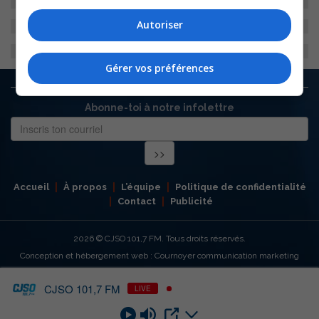
Autoriser
Gérer vos préférences
Abonne-toi à notre infolettre
Accueil
À propos
L’équipe
Politique de confidentialité
Contact
Publicité
2026
© CJSO 101,7 FM. Tous droits réservés.
Conception et hébergement web : Cournoyer communication marketing
CJSO 101,7 FM
LIVE