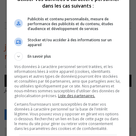
dans les cas suivants :
ACCUEIL
»
ENTREVUES
»
JOSÉE LAFOREST/LES BIENFAITS DE LA
MUSIQUE/CHORALE
»
JOSEE-LAFOREST-BIENFAITS-DE-LA-MUSIQUE
Publicités et contenu personnalisés, mesure de
performance des publicités et du contenu, études
d’audience et développement de services
Stocker et/ou accéder à des informations sur un
appareil
josee-laforest-bienfaits-de-la-
musique
En savoir plus
Vos données à caractère personnel seront traitées, et les
17 octobre 2016 | Par Équipe CJSO
informations liées à votre appareil (cookies, identifiants
uniques et autres types de données) pourront être stockées
Lecteur
et consultées par 66 partenaires, ainsi que partagées avec lui,
00:00
00:00
audio
ou utilisées spécifiquement par ce site. Nos partenaires et
josee-laforest-bienfaits-de-la-musique
.
nous-mêmes sommes susceptibles d'utiliser des données de
géolocalisation précises.
Liste des partenaires.
Certains fournisseurs sont susceptibles de traiter vos
données à caractère personnel sur la base de l'intérêt
légitime. Vous pouvez vous y opposer en gérant vos options
Retour
ci-dessous. Recherchez un lien en bas de cette page ou dans
le menu du site pour gérer ou retirer votre consentement
dans les paramètres des cookies et de confidentialité.