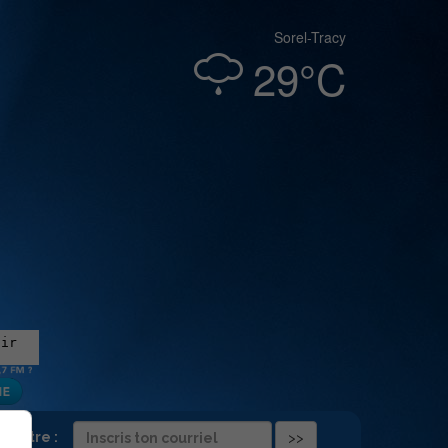
Sorel-Tracy
29°C
folettre :