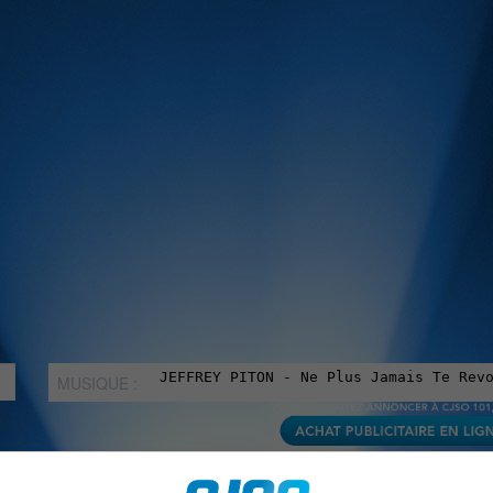
MUSIQUE :
rien manquer à Sorel-Tracy et la région, abonne-toi à notre in