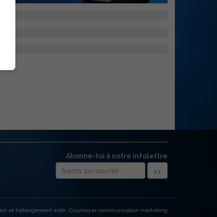
Abonne-toi à notre infolettre
ion et hébergement web : Cournoyer communication marketing