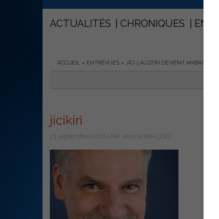
ACTUALITÉS
CHRONIQUES
ENT
ACCUEIL
»
ENTREVUES
»
JICI LAUZON DEVIENT AMBASSADE
jicikiri
13 septembre 2016 | Par Journaliste CJSO