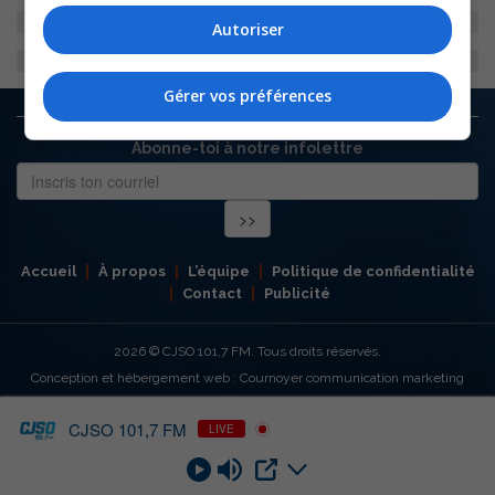
Autoriser
Gérer vos préférences
Abonne-toi à notre infolettre
Accueil
À propos
L’équipe
Politique de confidentialité
Contact
Publicité
2026
© CJSO 101,7 FM. Tous droits réservés.
Conception et hébergement web : Cournoyer communication marketing
CJSO 101,7 FM
LIVE