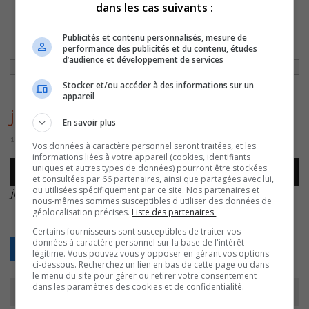
dans les cas suivants :
ACCUEIL
»
ENTREVUES
»
JICI LAUZON DEVIENT AMBASSADEUR DE LA
Publicités et contenu personnalisés, mesure de
SOCIÉTÉ D’AMÉNAGEMENT DE LA BAIE LAVALLIÈRE
»
JICI-LAUZON-
performance des publicités et du contenu, études
COMPLET
d’audience et développement de services
Stocker et/ou accéder à des informations sur un
appareil
jici-lauzon-complet
En savoir plus
14 septembre 2016 | Par Journaliste CJSO
Vos données à caractère personnel seront traitées, et les
informations liées à votre appareil (cookies, identifiants
Lecteur
uniques et autres types de données) pourront être stockées
00:00
00:00
audio
et consultées par 66 partenaires, ainsi que partagées avec lui,
ou utilisées spécifiquement par ce site. Nos partenaires et
jici-lauzon-complet
.
nous-mêmes sommes susceptibles d'utiliser des données de
géolocalisation précises.
Liste des partenaires.
Certains fournisseurs sont susceptibles de traiter vos
données à caractère personnel sur la base de l'intérêt
Retour
légitime. Vous pouvez vous y opposer en gérant vos options
ci-dessous. Recherchez un lien en bas de cette page ou dans
le menu du site pour gérer ou retirer votre consentement
dans les paramètres des cookies et de confidentialité.