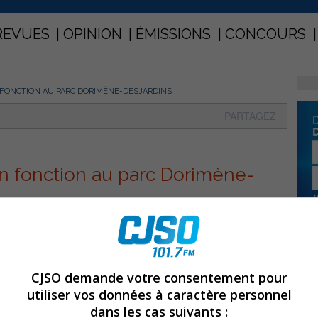
REVUES
OPINION
ÉMISSIONS
CONCOURS
 FONCTION AU PARC DORIMÈNE-DESJARDINS
PARTAGEZ
en fonction au parc Dorimène-
CJSO demande votre consentement pour
utiliser vos données à caractère personnel
dans les cas suivants :