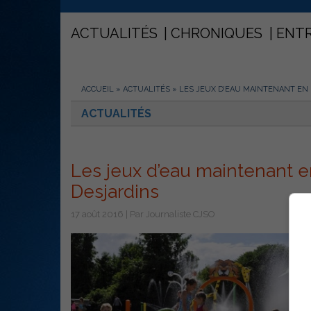
ACTUALITÉS
CHRONIQUES
ENT
ACCUEIL
»
ACTUALITÉS
»
LES JEUX D’EAU MAINTENANT EN
ACTUALITÉS
Les jeux d’eau maintenant 
Desjardins
17 août 2016 | Par Journaliste CJSO