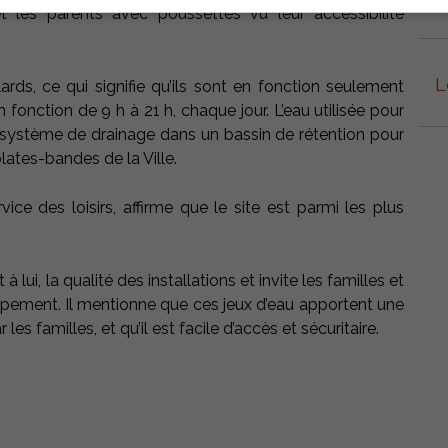
 les parents avec poussettes vu leur accessibilité
L
rds, ce qui signifie qu’ils sont en fonction seulement
 fonction de 9 h à 21 h, chaque jour. L’eau utilisée pour
n système de drainage dans un bassin de rétention pour
plates-bandes de la Ville.
ce des loisirs, affirme que le site est parmi les plus
à lui, la qualité des installations et invite les familles et
uipement. Il mentionne que ces jeux d’eau apportent une
es familles, et qu’il est facile d’accès et sécuritaire.