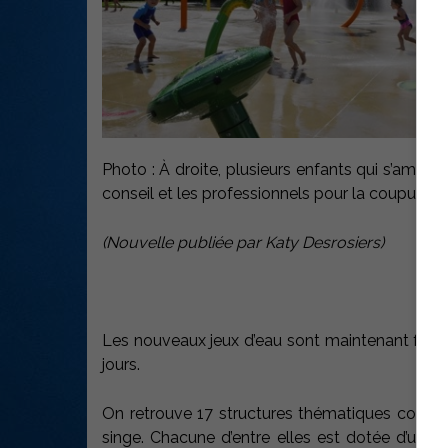
Photo : À droite, plusieurs enfants qui s’amusa
conseil et les professionnels pour la coupure d
(Nouvelle publiée par Katy Desrosiers)
Les nouveaux jeux d’eau sont maintenant fonc
jours.
On retrouve 17 structures thématiques comme le
singe. Chacune d’entre elles est dotée d’un ou