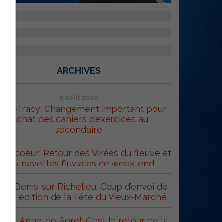
ARCHIVES
5 août 2026
orel-Tracy: Changement important pour
l’achat des cahiers d’exercices au
secondaire
trecoeur: Retour des Virées du fleuve et
des navettes fluviales ce week-end
int-Denis-sur-Richelieu: Coup d’envoi de
 43e édition de la Fête du Vieux-Marché
inte-Anne-de-Sorel: C’est le retour de la