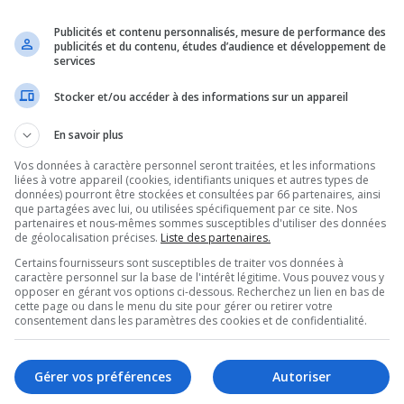
Publicités et contenu personnalisés, mesure de performance des
publicités et du contenu, études d’audience et développement de
services
Stocker et/ou accéder à des informations sur un appareil
En savoir plus
ient déjà dans les jeux d’eau ont rejoint les membres du
Vos données à caractère personnel seront traitées, et les informations
u ruban.
liées à votre appareil (cookies, identifiants uniques et autres types de
données) pourront être stockées et consultées par 66 partenaires, ainsi
S
que partagées avec lui, ou utilisées spécifiquement par ce site. Nos
partenaires et nous-mêmes sommes susceptibles d'utiliser des données
de géolocalisation précises.
Liste des partenaires.
Certains fournisseurs sont susceptibles de traiter vos données à
Con
caractère personnel sur la base de l'intérêt légitime. Vous pouvez vous y
opposer en gérant vos options ci-dessous. Recherchez un lien en bas de
cette page ou dans le menu du site pour gérer ou retirer votre
tionnels au parc Dorimène-Desjardins depuis quelques
consentement dans les paramètres des cookies et de confidentialité.
Sa
la
 serpent, la tortue et la feuille d’eau avec son petit
Gérer vos préférences
Autoriser
 plusieurs gicleurs à eau. Elles sont aussi accessibles
Sa