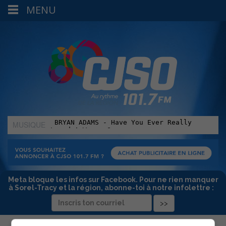
MENU
MUSIQUE
:
Meta bloque les infos sur Facebook. Pour ne rien manquer
à Sorel-Tracy et la région, abonne-toi à notre infolettre :