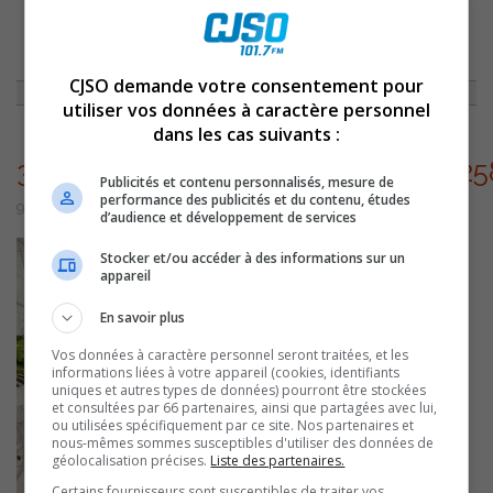
ACCUEIL
»
ENTREVUES
»
UNE JEUNE ENTREPRENEURE INSPIRANTE !
»
312629791_101426362773629_1642582196363087285_N
CJSO demande votre consentement pour
utiliser vos données à caractère personnel
dans les cas suivants :
312629791_101426362773629_1642
Publicités et contenu personnalisés, mesure de
performance des publicités et du contenu, études
9 décembre 2022 | Par Équipe CJSO
d’audience et développement de services
Stocker et/ou accéder à des informations sur un
appareil
En savoir plus
Vos données à caractère personnel seront traitées, et les
informations liées à votre appareil (cookies, identifiants
uniques et autres types de données) pourront être stockées
et consultées par 66 partenaires, ainsi que partagées avec lui,
ou utilisées spécifiquement par ce site. Nos partenaires et
nous-mêmes sommes susceptibles d'utiliser des données de
géolocalisation précises.
Liste des partenaires.
Certains fournisseurs sont susceptibles de traiter vos