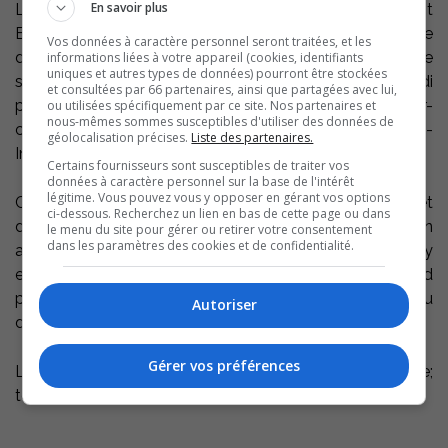
En savoir plus
Le président du conseil d’administration de BMO Nesbit
Burns, de BMO Groupe financier Québec et du Groupe
Vos données à caractère personnel seront traitées, et les
d’action sur la persévérance scolaire et la réussite
informations liées à votre appareil (cookies, identifiants
uniques et autres types de données) pourront être stockées
scolaire, Jacques Ménard, sera à Sorel-Tracy, lundi
et consultées par 66 partenaires, ainsi que partagées avec lui,
prochain, 23 novembre dans le cadre d’un dîner-
ou utilisées spécifiquement par ce site. Nos partenaires et
nous-mêmes sommes susceptibles d'utiliser des données de
conférence qui se tiendra au café-théâtre Les Beaux-
géolocalisation précises.
Liste des partenaires.
Instants.
Certains fournisseurs sont susceptibles de traiter vos
données à caractère personnel sur la base de l'intérêt
légitime. Vous pouvez vous y opposer en gérant vos options
C’est suite à l’invitation de la Chambre de commerce et
ci-dessous. Recherchez un lien en bas de cette page ou dans
d’industrie Sorel-Tracy métropolitain, en collaboration
le menu du site pour gérer ou retirer votre consentement
dans les paramètres des cookies et de confidentialité.
avec le député Sylvain Simard, le Cégep de Sorel-Tracy
et la Commission scolaire de Sorel-Tracy, que M. Ménard
prononcera une conférence intitulée ’’La lutte au
Autoriser
décrochage scolaire, pour l’avenir de notre société’’.
Gérer vos préférences
Les billets sont en vente à la Chambre de commerce;
téléphone : 450 742-0018.