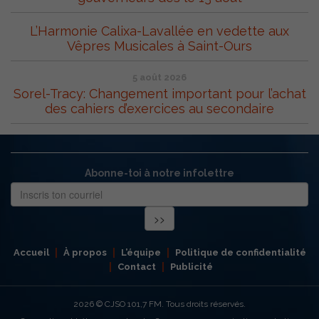
L’Harmonie Calixa-Lavallée en vedette aux
Vêpres Musicales à Saint-Ours
5 août 2026
Sorel-Tracy: Changement important pour l’achat
des cahiers d’exercices au secondaire
Abonne-toi à notre infolettre
Accueil
À propos
L’équipe
Politique de confidentialité
Contact
Publicité
2026
© CJSO 101,7 FM. Tous droits réservés.