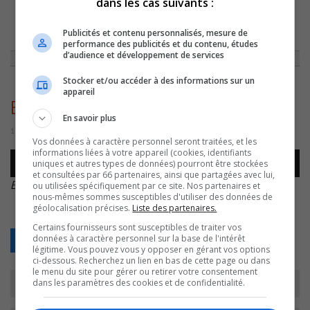
dans les cas suivants :
ACCUEIL
»
ENTREVUES
»
JACOB LAGIMONIÈRE AU CHAMPIONNAT DU
Publicités et contenu personnalisés, mesure de
MONDE DE CHEERLEADING
»
ENTREVUE JACOB
performance des publicités et du contenu, études
d’audience et développement de services
Stocker et/ou accéder à des informations sur un
appareil
Entrevue Jacob
En savoir plus
16 novembre 2022 | Par Équipe CJSO
Vos données à caractère personnel seront traitées, et les
informations liées à votre appareil (cookies, identifiants
Lecteur
uniques et autres types de données) pourront être stockées
00:00
00:00
audio
et consultées par 66 partenaires, ainsi que partagées avec lui,
Entrevue Jacob
.
ou utilisées spécifiquement par ce site. Nos partenaires et
nous-mêmes sommes susceptibles d'utiliser des données de
géolocalisation précises.
Liste des partenaires.
Certains fournisseurs sont susceptibles de traiter vos
données à caractère personnel sur la base de l'intérêt
Retour
légitime. Vous pouvez vous y opposer en gérant vos options
ci-dessous. Recherchez un lien en bas de cette page ou dans
le menu du site pour gérer ou retirer votre consentement
dans les paramètres des cookies et de confidentialité.