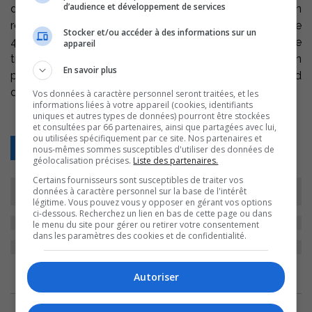
d’audience et développement de services
demande chinoise d’acier et de l’envolée des prix qui en
résulte. Les prix des aciers plats laminés ont grimpé de
Stocker et/ou accéder à des informations sur un
40% au premier trimestre et d’un autre 20% au quatrième
appareil
trimestre 2004. Après avoir perdu 10 millions US l’an
En savoir plus
passé Ispat International annonce un bénéfice net record
de 460 millions US au troisième trimestre.
Vos données à caractère personnel seront traitées, et les
informations liées à votre appareil (cookies, identifiants
uniques et autres types de données) pourront être stockées
et consultées par 66 partenaires, ainsi que partagées avec lui,
ou utilisées spécifiquement par ce site. Nos partenaires et
Retour
nous-mêmes sommes susceptibles d'utiliser des données de
géolocalisation précises.
Liste des partenaires.
Certains fournisseurs sont susceptibles de traiter vos
données à caractère personnel sur la base de l'intérêt
légitime. Vous pouvez vous y opposer en gérant vos options
ci-dessous. Recherchez un lien en bas de cette page ou dans
le menu du site pour gérer ou retirer votre consentement
dans les paramètres des cookies et de confidentialité.
ARCHIVES
Autoriser