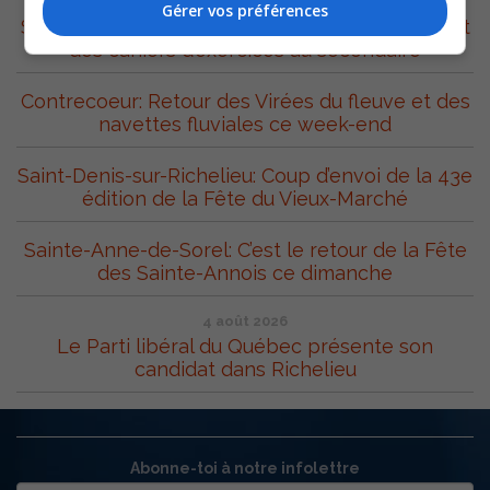
5 août 2026
Gérer vos préférences
Sorel-Tracy: Changement important pour l’achat
des cahiers d’exercices au secondaire
Contrecoeur: Retour des Virées du fleuve et des
navettes fluviales ce week-end
Saint-Denis-sur-Richelieu: Coup d’envoi de la 43e
édition de la Fête du Vieux-Marché
Sainte-Anne-de-Sorel: C’est le retour de la Fête
des Sainte-Annois ce dimanche
4 août 2026
Le Parti libéral du Québec présente son
candidat dans Richelieu
Abonne-toi à notre infolettre