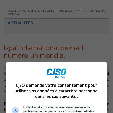
ACCUEIL
»
ACTUALITÉS
»
ISPAT INTERNATIONAL DEVIENT NUMÉRO UN
MONDIAL
ACTUALITÉS
Ispat International devient
numéro un mondial
26 octobre 2004 | Par Équipe CJSO
Sorel-Tracy – La société néerlandaise Ispat International
a annoncé lundi l’acquisition pour 4,5 milliards US de
CJSO demande votre consentement pour
l’américaine International Steel Group, ce qui en fait la
utiliser vos données à caractère personnel
numéro un mondial de la sidérurgie.
dans les cas suivants :
Rappelons que Ispat exploite l’usine de Contrecoeur
Publicités et contenu personnalisés, mesure de
Ispat Sidbec qui devrait également bénéficier de la forte
performance des publicités et du contenu, études