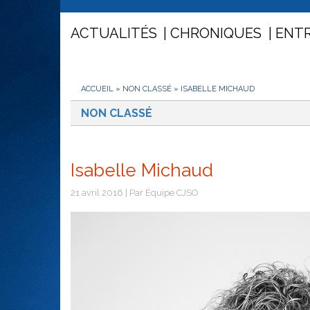
ACTUALITÉS
CHRONIQUES
ENT
ACCUEIL
»
NON CLASSÉ
»
ISABELLE MICHAUD
NON CLASSÉ
Isabelle Michaud
21 avril 2016 | Par Équipe CJSO