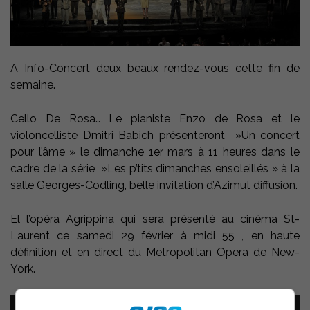
A Info-Concert deux beaux rendez-vous cette fin de
semaine.
Cello De Rosa… Le pianiste Enzo de Rosa et le
violoncelliste Dmitri Babich présenteront »Un concert
pour l’âme » le dimanche 1er mars à 11 heures dans le
cadre de la série »Les p’tits dimanches ensoleillés » à la
salle Georges-Codling, belle invitation d’Azimut diffusion.
El l’opéra Agrippina qui sera présenté au cinéma St-
Laurent ce samedi 29 février à midi 55 , en haute
définition et en direct du Metropolitan Opera de New-
York.
Lecteur
00:00
00:00