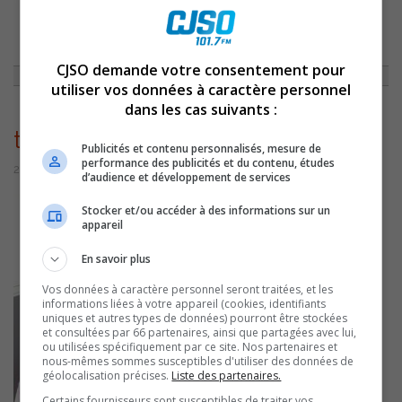
ACCUEIL
»
ENTREVUES
»
INFO-CONCERT 28 SEPTEMBRE 2016
»
THUMBNAIL_PHOTO-27
CJSO demande votre consentement pour
utiliser vos données à caractère personnel
dans les cas suivants :
thumbnail_photo-27
Publicités et contenu personnalisés, mesure de
performance des publicités et du contenu, études
28 septembre 2016 | Par Équipe CJSO
d’audience et développement de services
Stocker et/ou accéder à des informations sur un
appareil
En savoir plus
Vos données à caractère personnel seront traitées, et les
informations liées à votre appareil (cookies, identifiants
uniques et autres types de données) pourront être stockées
et consultées par 66 partenaires, ainsi que partagées avec lui,
ou utilisées spécifiquement par ce site. Nos partenaires et
nous-mêmes sommes susceptibles d'utiliser des données de
géolocalisation précises.
Liste des partenaires.
Certains fournisseurs sont susceptibles de traiter vos