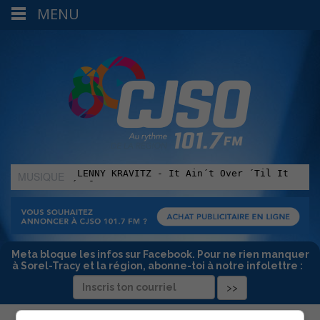
MENU
MUSIQUE
:
Meta bloque les infos sur Facebook. Pour ne rien manquer
à Sorel-Tracy et la région, abonne-toi à notre infolettre :