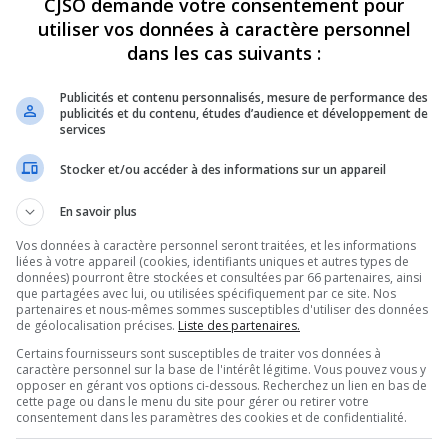
CJSO demande votre consentement pour
utiliser vos données à caractère personnel
REVUES
OPINION
ÉMISSIONS
CONCOURS
dans les cas suivants :
Publicités et contenu personnalisés, mesure de performance des
publicités et du contenu, études d’audience et développement de
services
»
INFO-CONCERT-CHRONIQUE-CLASSIQUE
PARTAGEZ
Stocker et/ou accéder à des informations sur un appareil
En savoir plus
ssique
Vos données à caractère personnel seront traitées, et les informations
liées à votre appareil (cookies, identifiants uniques et autres types de
données) pourront être stockées et consultées par 66 partenaires, ainsi
que partagées avec lui, ou utilisées spécifiquement par ce site. Nos
partenaires et nous-mêmes sommes susceptibles d'utiliser des données
Utilisez
de géolocalisation précises.
Liste des partenaires.
00:00
les
Certains fournisseurs sont susceptibles de traiter vos données à
flèches
caractère personnel sur la base de l'intérêt légitime. Vous pouvez vous y
haut/bas
opposer en gérant vos options ci-dessous. Recherchez un lien en bas de
pour
cette page ou dans le menu du site pour gérer ou retirer votre
augmenter
consentement dans les paramètres des cookies et de confidentialité.
ou