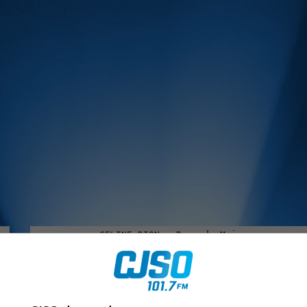
MUSIQUE :
rien manquer à Sorel-Tracy et la région, abonne-toi à notre in