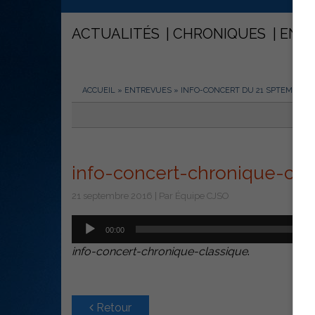
ACTUALITÉS
CHRONIQUES
ENT
ACCUEIL
»
ENTREVUES
»
INFO-CONCERT DU 21 SPTEMBRE
info-concert-chronique-cla
21 septembre 2016 | Par Équipe CJSO
Lecteur
00:00
audio
info-concert-chronique-classique
.
Retour