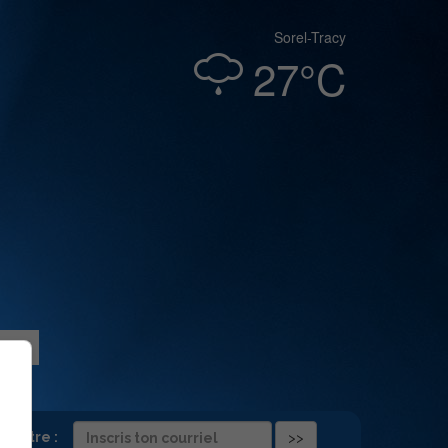
Sorel-Tracy
27°C
folettre :