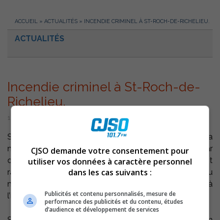
ACCUEIL
»
ACTUALITÉS
»
INCENDIE CRIMINEL À ST-ROCH-DE-RICHELIEU.
ACTUALITÉS
Incendie criminel à St-Roch-de-
Richelieu.
18 juin 2003 | Par Équipe CJSO
Sorel-Tracy – Scène policière, incendie majeur durant la
nuit de mardi à mercredi à St-Roch-de-Richelieu. Le Bar
CJSO demande votre consentement pour
de danseuses nues Le Calypso a été complètement
utiliser vos données à caractère personnel
dans les cas suivants :
rasé par le feu, l’incendie s’est déclaré vers 02h00 du
matin, heureusement aucune personne se trouvait à
Publicités et contenu personnalisés, mesure de
l’intérieur du Bar donc aucun blessé.
performance des publicités et du contenu, études
d’audience et développement de services
Selon la Sureté du Québec Bas-Richelieu, il s’agit d’un