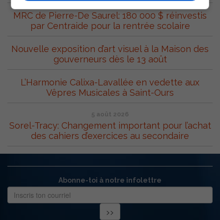
MRC de Pierre-De Saurel: 180 000 $ réinvestis
par Centraide pour la rentrée scolaire
Nouvelle exposition d’art visuel à la Maison des
gouverneurs dès le 13 août
L’Harmonie Calixa-Lavallée en vedette aux
Vêpres Musicales à Saint-Ours
5 août 2026
Sorel-Tracy: Changement important pour l’achat
des cahiers d’exercices au secondaire
Abonne-toi à notre infolettre