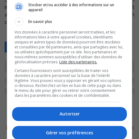
Stocker et/ou accéder à des informations sur un
incendie criminel et les policiers n’ont pour le moment
appareil
aucun suspect et l’enquête se poursuit sous la direction
En savoir plus
de l’enquêteur André Duchesne.
Vos données à caractère personnel seront traitées, et les
informations liées à votre appareil (cookies, identifiants
uniques et autres types de données) pourront être stockées
Retour
et consultées par 66 partenaires, ainsi que partagées avec lui,
ou utilisées spécifiquement par ce site. Nos partenaires et
nous-mêmes sommes susceptibles d'utiliser des données de
géolocalisation précises.
Liste des partenaires.
Certains fournisseurs sont susceptibles de traiter vos
données à caractère personnel sur la base de l'intérêt
légitime. Vous pouvez vous y opposer en gérant vos options
ci-dessous. Recherchez un lien en bas de cette page ou dans
le menu du site pour gérer ou retirer votre consentement
dans les paramètres des cookies et de confidentialité.
ARCHIVES
Autoriser
6 août 2026
Le Festival Western de Saint-Robert prépare sa
Gérer vos préférences
27e édition avec un vent de jeunesse