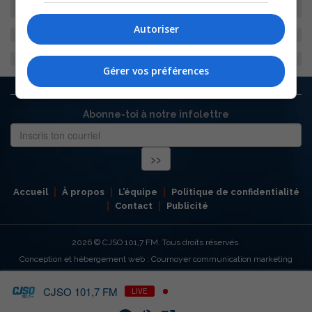
Autoriser
Gérer vos préférences
Abonne-toi à notre infolettre
Accueil
À propos
L’équipe
Politique de confidentialité
Contact
Publicité
2026
© CJSO 101,7 FM. Tous droits réservés.
Conception et hébergement web : Cournoyer communication marketing
CJSO 101,7 FM
LIVE