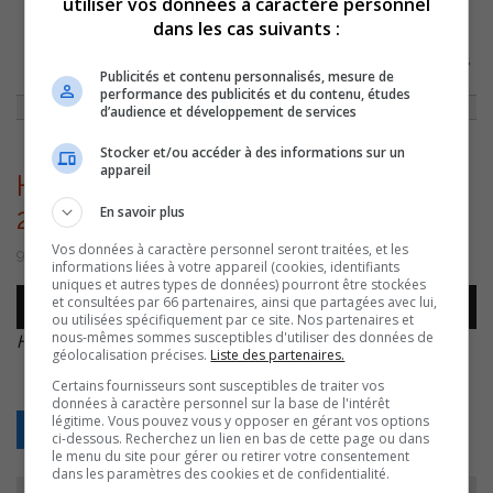
utiliser vos données à caractère personnel
dans les cas suivants :
ACCUEIL
»
ACTUALITÉS
»
INAUGURATION D’UNE PLAQUE AU PARC
REGARD-SUR-LE-FLEUVE EN SOUVENIR DE NOS ÊTRES CHERS DISPARUS
Publicités et contenu personnalisés, mesure de
»
HÉLÈNE PARIS – 20260609 – 20260609
performance des publicités et du contenu, études
d’audience et développement de services
Stocker et/ou accéder à des informations sur un
appareil
Hélène Paris – 20260609 –
En savoir plus
20260609
Vos données à caractère personnel seront traitées, et les
9 juin 2026 | Par Sylvain Rochon
informations liées à votre appareil (cookies, identifiants
uniques et autres types de données) pourront être stockées
Lecteur
et consultées par 66 partenaires, ainsi que partagées avec lui,
00:00
00:00
audio
ou utilisées spécifiquement par ce site. Nos partenaires et
nous-mêmes sommes susceptibles d'utiliser des données de
Hélène Paris – 20260609 – 20260609
.
géolocalisation précises.
Liste des partenaires.
Certains fournisseurs sont susceptibles de traiter vos
données à caractère personnel sur la base de l'intérêt
légitime. Vous pouvez vous y opposer en gérant vos options
Retour
ci-dessous. Recherchez un lien en bas de cette page ou dans
le menu du site pour gérer ou retirer votre consentement
dans les paramètres des cookies et de confidentialité.