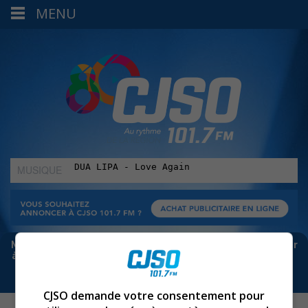
MENU
MUSIQUE
:
Meta bloque les infos sur Facebook. Pour ne rien manquer
à Sorel-Tracy et la région, abonne-toi à notre infolettre :
CJSO demande votre consentement pour