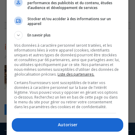
performance des publicités et du contenu, études
d’audience et développement de services
ACCUEIL
»
ENTREVUES
»
IMA/SON ALBUM ‘FEMME’ ET SES PROJETS
»
IMAGES-1
Stocker et/ou accéder à des informations sur un
appareil
En savoir plus
images-1
Vos données à caractère personnel seront traitées, et les
informations liées à votre appareil (cookies, identifiants
uniques et autres types de données) pourront être stockées
27 septembre 2016 | Par Équipe CJSO
et consultées par 66 partenaires, ainsi que partagées avec lui,
ou utilisées spécifiquement par ce site. Nos partenaires et
nous-mêmes sommes susceptibles d'utiliser des données de
géolocalisation précises.
Liste des partenaires.
Certains fournisseurs sont susceptibles de traiter vos
données à caractère personnel sur la base de l'intérêt
légitime. Vous pouvez vous y opposer en gérant vos options
ci-dessous. Recherchez un lien en bas de cette page ou dans
le menu du site pour gérer ou retirer votre consentement
dans les paramètres des cookies et de confidentialité.
Retour
Autoriser