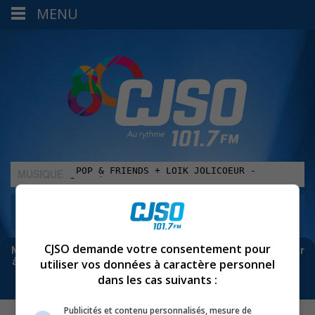
MENU
MUSIQUE
:
CJSO demande votre consentement pour
Meta bloque les infos sur Facebook. Pour ne rien manquer
à Sorel-Tracy et la région, abonne-toi à notre infolettre :
utiliser vos données à caractère personnel
dans les cas suivants :
Publicités et contenu personnalisés, mesure de