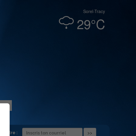
Sorel-Tracy
29°C
folettre :