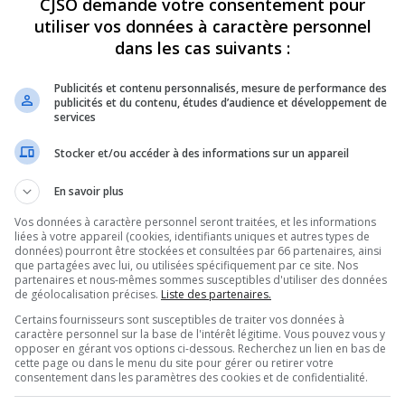
CJSO demande votre consentement pour
utiliser vos données à caractère personnel
REVUES
OPINION
ÉMISSIONS
CONCOURS
dans les cas suivants :
Publicités et contenu personnalisés, mesure de performance des
publicités et du contenu, études d’audience et développement de
services
FORT N’EST NÉGLIGÉ POUR LA PÉDIATRIE ASSURE LE DR JOCELYN
IATRES
Stocker et/ou accéder à des informations sur un appareil
PARTAGEZ
En savoir plus
Vos données à caractère personnel seront traitées, et les informations
 – Pénuerie pédiatres
liées à votre appareil (cookies, identifiants uniques et autres types de
données) pourront être stockées et consultées par 66 partenaires, ainsi
que partagées avec lui, ou utilisées spécifiquement par ce site. Nos
partenaires et nous-mêmes sommes susceptibles d'utiliser des données
de géolocalisation précises.
Liste des partenaires.
Utilisez
00:00
les
Certains fournisseurs sont susceptibles de traiter vos données à
flèches
caractère personnel sur la base de l'intérêt légitime. Vous pouvez vous y
res
.
opposer en gérant vos options ci-dessous. Recherchez un lien en bas de
haut/bas
cette page ou dans le menu du site pour gérer ou retirer votre
pour
consentement dans les paramètres des cookies et de confidentialité.
augmenter