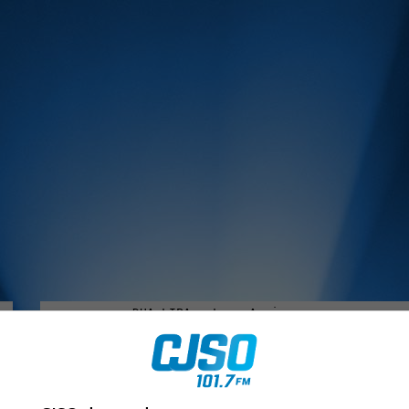
MUSIQUE :
rien manquer à Sorel-Tracy et la région, abonne-toi à notre in