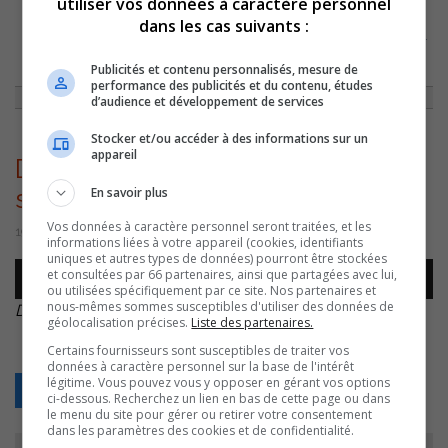
utiliser vos données à caractère personnel
dans les cas suivants :
ACCUEIL
»
ACTUALITÉS
»
HÔTEL-DIEU DE SOREL : AUCUN EFFORT N’EST
NÉGLIGÉ POUR LA PÉDIATRIE ASSURE LE DR JOCELYN LAVIGNE
»
DR
Publicités et contenu personnalisés, mesure de
JOCELYN LAVIGNE NIVEAU DE SOIN – NIVEAU DE SOIN 1
performance des publicités et du contenu, études
d’audience et développement de services
Stocker et/ou accéder à des informations sur un
appareil
Dr Jocelyn Lavigne Niveau de
En savoir plus
soin – Niveau de soin 1
Vos données à caractère personnel seront traitées, et les
19 février 2020 | Par Sylvain Rochon
informations liées à votre appareil (cookies, identifiants
uniques et autres types de données) pourront être stockées
Lecteur
et consultées par 66 partenaires, ainsi que partagées avec lui,
00:00
00:00
audio
ou utilisées spécifiquement par ce site. Nos partenaires et
nous-mêmes sommes susceptibles d'utiliser des données de
Dr Jocelyn Lavigne Niveau de soin – Niveau de soin 1
.
géolocalisation précises.
Liste des partenaires.
Certains fournisseurs sont susceptibles de traiter vos
données à caractère personnel sur la base de l'intérêt
légitime. Vous pouvez vous y opposer en gérant vos options
Retour
ci-dessous. Recherchez un lien en bas de cette page ou dans
le menu du site pour gérer ou retirer votre consentement
dans les paramètres des cookies et de confidentialité.