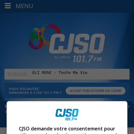
MENU
MUSIQUE
:
Meta bloque les infos sur Facebook. Pour ne rien manquer
à Sorel-Tracy et la région, abonne-toi à notre infolettre :
CJSO demande votre consentement pour