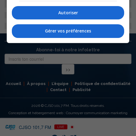
Autoriser
Gérer vos préférences
Abonne-toi à notre infolettre
Accueil
À propos
L’équipe
Politique de confidentialité
Contact
Publicité
2026
© CJSO 101,7 FM. Tous droits réservés.
Conception et hébergement web : Cournoyer communication marketing
CJSO 101,7 FM
LIVE