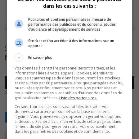
dans les cas suivants :
ACCUEIL
»
ENTREVUES
»
UN HOMME EN COLÈRE UN LIVRE SIGNÉ
STÉPHANE GENDRON
»
STEPHANE GENDRON – MONTAGE 20 OCT –
Publicités et contenu personnalisés, mesure de
performance des publicités et du contenu, études
d’audience et développement de services
Stocker et/ou accéder à des informations sur un
appareil
STEPHANE GENDRON –
MONTAGE 20 OCT –
En savoir plus
Vos données à caractère personnel seront traitées, et les
20 octobre 2022 | Par Équipe CJSO
informations liées à votre appareil (cookies, identifiants
uniques et autres types de données) pourront être stockées
Lecteur
et consultées par 66 partenaires, ainsi que partagées avec lui,
00:00
00:00
audio
ou utilisées spécifiquement par ce site. Nos partenaires et
STEPHANE GENDRON – MONTAGE 20 OCT –
.
nous-mêmes sommes susceptibles d'utiliser des données de
géolocalisation précises.
Liste des partenaires.
Certains fournisseurs sont susceptibles de traiter vos
données à caractère personnel sur la base de l'intérêt
légitime. Vous pouvez vous y opposer en gérant vos options
Retour
ci-dessous. Recherchez un lien en bas de cette page ou dans
le menu du site pour gérer ou retirer votre consentement
dans les paramètres des cookies et de confidentialité.