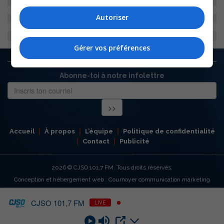
Autoriser
Gérer vos préférences
Abonne-toi à notre infolettre
Accueil
À propos
L’équipe
Politique de confidentialité
Contact
Publicité
2026
© CJSO 101,7 FM. Tous droits réservés.
Conception et hébergement web : Cournoyer communication marketing
CJSO 101,7 FM
LIVE