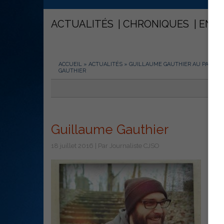
ACTUALITÉS
CHRONIQUES
ENT
ACCUEIL
»
ACTUALITÉS
»
GUILLAUME GAUTHIER AU PARC DE
GAUTHIER
Guillaume Gauthier
18 juillet 2016 | Par Journaliste CJSO