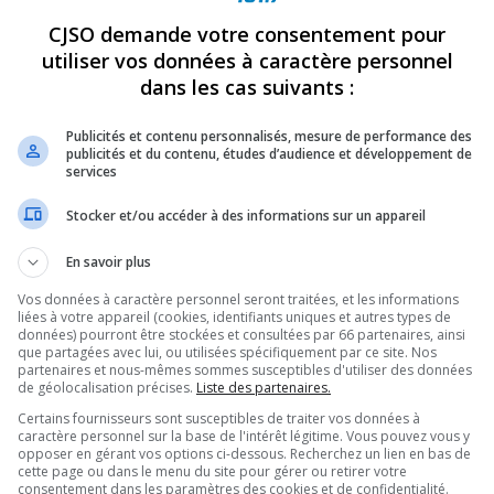
CJSO demande votre consentement pour
REVUES
OPINION
ÉMISSIONS
CONCOURS
utiliser vos données à caractère personnel
dans les cas suivants :
Publicités et contenu personnalisés, mesure de performance des
S VOILIERS DANS LE CADRE DES SOIRÉES MUSICALES
»
GUILLAUME
publicités et du contenu, études d’audience et développement de
services
PARTAGEZ
Stocker et/ou accéder à des informations sur un appareil
En savoir plus
Vos données à caractère personnel seront traitées, et les informations
liées à votre appareil (cookies, identifiants uniques et autres types de
données) pourront être stockées et consultées par 66 partenaires, ainsi
que partagées avec lui, ou utilisées spécifiquement par ce site. Nos
partenaires et nous-mêmes sommes susceptibles d'utiliser des données
de géolocalisation précises.
Liste des partenaires.
Certains fournisseurs sont susceptibles de traiter vos données à
caractère personnel sur la base de l'intérêt légitime. Vous pouvez vous y
opposer en gérant vos options ci-dessous. Recherchez un lien en bas de
cette page ou dans le menu du site pour gérer ou retirer votre
consentement dans les paramètres des cookies et de confidentialité.