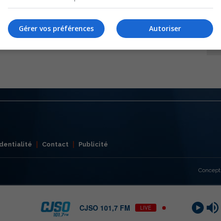
Gérer vos préférences
Autoriser
dentialité
Contact
Publicité
Concept
CJSO 101,7 FM
LIVE