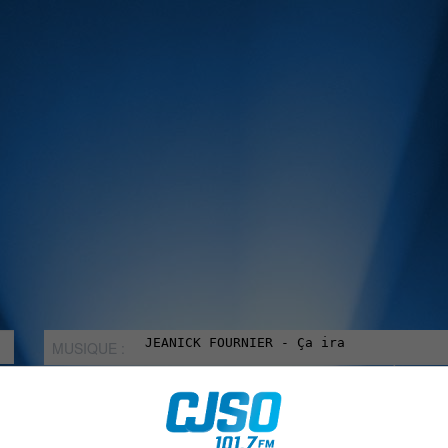
MUSIQUE :
rien manquer à Sorel-Tracy et la région, abonne-toi à notre in