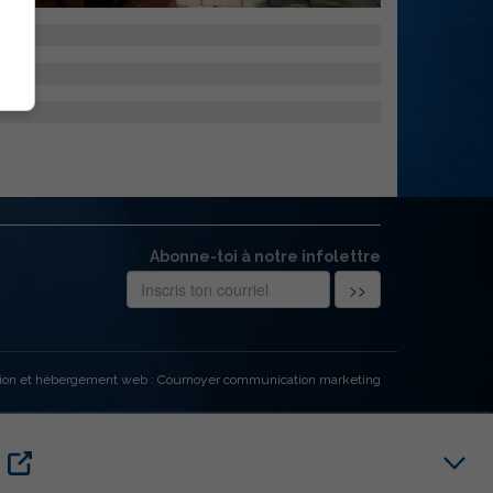
Abonne-toi à notre infolettre
ion et hébergement web : Cournoyer communication marketing