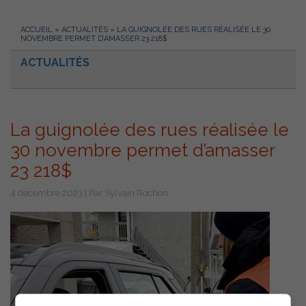
ACCUEIL
»
ACTUALITÉS
»
LA GUIGNOLÉE DES RUES RÉALISÉE LE 30
NOVEMBRE PERMET D’AMASSER 23 218$
ACTUALITÉS
La guignolée des rues réalisée le
30 novembre permet d’amasser
23 218$
4 décembre 2023 | Par Sylvain Rochon