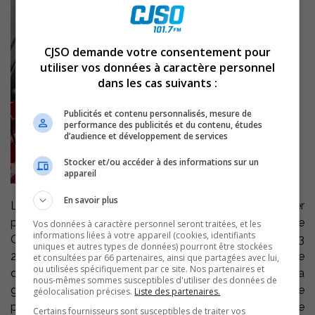
CJSO demande votre consentement pour
utiliser vos données à caractère personnel
dans les cas suivants :
Publicités et contenu personnalisés, mesure de
performance des publicités et du contenu, études
d’audience et développement de services
Stocker et/ou accéder à des informations sur un
appareil
En savoir plus
La guignolée des rues réalisée le 30 novembre dernier
par le Centre d’action bénévole du Bas-Richelieu et le
Vos données à caractère personnel seront traitées, et les
informations liées à votre appareil (cookies, identifiants
Groupe d’entraide de Sorel-Tracy a permis d’amasser 23
uniques et autres types de données) pourront être stockées
218 $, un montant record pour ce type d’opération. Le
et consultées par 66 partenaires, ainsi que partagées avec lui,
ou utilisées spécifiquement par ce site. Nos partenaires et
directeur du CAB, Ando Andrianady, se montre ravi de la
nous-mêmes sommes susceptibles d'utiliser des données de
générosité des automobilistes. Il est important de
géolocalisation précises.
Liste des partenaires.
poursuivre sur cette lancée les besoins d’aide alimentaire
Certains fournisseurs sont susceptibles de traiter vos