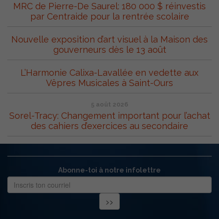
MRC de Pierre-De Saurel: 180 000 $ réinvestis
par Centraide pour la rentrée scolaire
Nouvelle exposition d’art visuel à la Maison des
gouverneurs dès le 13 août
L’Harmonie Calixa-Lavallée en vedette aux
Vêpres Musicales à Saint-Ours
5 août 2026
Sorel-Tracy: Changement important pour l’achat
des cahiers d’exercices au secondaire
Abonne-toi à notre infolettre