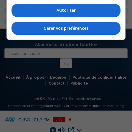
Autoriser
Gérer vos préférences
Abonne-toi à notre infolettre
Accueil
À propos
L’équipe
Politique de confidentialité
Contact
Publicité
2026
© CJSO 101,7 FM. Tous droits réservés.
Conception et hébergement web : Cournoyer communication marketing
CJSO 101,7 FM
LIVE