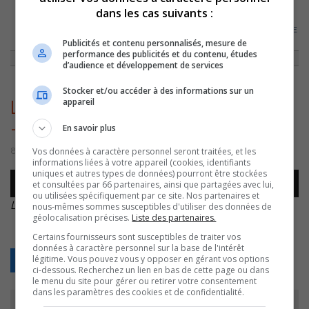
dans les cas suivants :
ACCUEIL
»
CHRONIQUES
»
LE GROUPE SORELOIS LION’S CREW PRÉSENTE
LA VIE EST BELLE
»
LION’S CREW – CJSO 8 SEPTEMBRE –
Publicités et contenu personnalisés, mesure de
performance des publicités et du contenu, études
d’audience et développement de services
Stocker et/ou accéder à des informations sur un
appareil
LION’S CREW – cjso 8 septembre
–
En savoir plus
Vos données à caractère personnel seront traitées, et les
8 septembre 2022 | Par Équipe CJSO
informations liées à votre appareil (cookies, identifiants
uniques et autres types de données) pourront être stockées
Lecteur
et consultées par 66 partenaires, ainsi que partagées avec lui,
00:00
00:00
audio
ou utilisées spécifiquement par ce site. Nos partenaires et
LION’S CREW – cjso 8 septembre –
.
nous-mêmes sommes susceptibles d'utiliser des données de
géolocalisation précises.
Liste des partenaires.
Certains fournisseurs sont susceptibles de traiter vos
données à caractère personnel sur la base de l'intérêt
légitime. Vous pouvez vous y opposer en gérant vos options
Retour
ci-dessous. Recherchez un lien en bas de cette page ou dans
le menu du site pour gérer ou retirer votre consentement
dans les paramètres des cookies et de confidentialité.